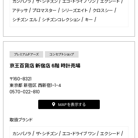
カンパノラ
/
ザ・シチズン
/
エコ・ドライブ ワン
/
エクシード
/
アテッサ
/
プロマスター
/
シリーズエイト
/
クロスシー
/
シチズン エル
/
シチズンコレクション
/
キー
/
プレミアムドアーズ
コンセプトショップ
京王百貨店 新宿店 6階 時計売場
〒160-8321
東京都 新宿区 西新宿1-1-4
0570-022-810
MAPを表示する
取扱ブランド
カンパノラ
/
ザ・シチズン
/
エコ・ドライブ ワン
/
エクシード
/