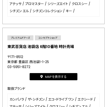
アテッサ
/
プロマスター
/
シリーズエイト
/
クロスシー
/
シチズン エル
/
シチズンコレクション
/
キー
/
プレミアムドアーズ
コンセプトショップ
東武百貨店 池袋店 6階10番地 時計売場
〒171-8512
東京都 豊島区 西池袋1-1-25
03-5951-8272
MAPを表示する
取扱ブランド
カンパノラ
/
ザ・シチズン
/
エコ・ドライブ ワン
/
エクシード
/
アテッサ
/
シリーズエイト
/
クロスシー
/
シチズン エル
/