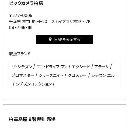
ビックカメラ柏店
〒277-0005
千葉県 柏市 柏1-1-20 スカイプラザ柏2F～7F
04-7165-1111
MAPを表示する
取扱ブランド
ザ・シチズン
/
エコ・ドライブ ワン
/
エクシード
/
アテッサ
/
プロマスター
/
シリーズエイト
/
クロスシー
/
シチズン エル
/
シチズンコレクション
/
柏高島屋 8階 時計売場