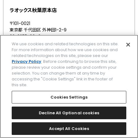
ラオックス秋葉原本店
〒101-0021
東京都 千代田区 外神田1-2-9
03-3255-9043
We use cookies and related technologies on this site.
MAPを表示する
For more information about how we use cookies and
related technologies on this site, please see our
Privacy Policy
. Before continuing to browse this site,
取扱ブランド
please review your cookie settings and confirm your
selection. You can change them at any time by
エクシード
/
アテッサ
/
プロマスター
/
シリーズエイト
/
accessing the "Cookie Settings" link in the footer of
this site.
クロスシー
/
シチズン エル
/
シチズンコレクション
/
Cookies Settings
1
2
最初
3
前
4
5
次
Decline All Optional cookies
Accept All Cookies