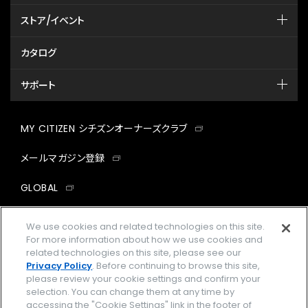
ストア/イベント
カタログ
サポート
MY CITIZEN シチズンオーナーズクラブ
メールマガジン登録
GLOBAL
facebook
instagram
twitter
yout
We use cookies and related technologies on this site.
For more information about how we use cookies and
related technologies on this site, please see our
Privacy Policy
. Before continuing to browse this site,
please review your cookie settings and confirm your
企業情報
ご利用規約
selection. You can change them at any time by
accessing the "Cookie Settings" link in the footer of