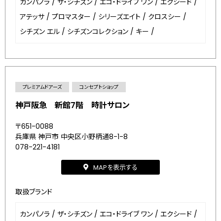
カンパノラ
/
ザ・シチズン
/
エコ・ドライブ ワン
/
エクシード
/
アテッサ
/
プロマスター
/
シリーズエイト
/
クロスシー
/
シチズン エル
/
シチズンコレクション
/
キー
/
プレミアムドアーズ
コンセプトショップ
神戸阪急 新館7階 時計サロン
〒651-0088
兵庫県 神戸市 中央区小野柄通8-1-8
078-221-4181
MAPを表示する
取扱ブランド
カンパノラ
/
ザ・シチズン
/
エコ・ドライブ ワン
/
エクシード
/