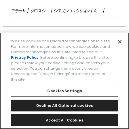
アテッサ
/
クロスシー
/
シチズンコレクション
/
キー
/
7
8
最初
9
前
10
11
次
We use cookies and related technologies on this site.
For more information about how we use cookies and
related technologies on this site, please see our
Privacy Policy
. Before continuing to browse this site,
please review your cookie settings and confirm your
ブランド一覧
selection. You can change them at any time by
accessing the "Cookie Settings" link in the footer of
関連ブランド一覧
this site.
Cookies Settings
時計を探す
ストア/イベント
Decline All Optional cookies
カタログ
Accept All Cookies