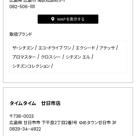
広島県 広島市 南区松原町5-1
082-506-1111
MAPを表示する
取扱ブランド
ザ・シチズン
/
エコ・ドライブ ワン
/
エクシード
/
アテッサ
/
プロマスター
/
クロスシー
/
シチズン エル
/
シチズンコレクション
/
タイムタイム 廿日市店
〒738-0023
広島県 廿日市市 下平良2丁目2番1号 ゆめタウン廿日市 3F
0829-34-4822