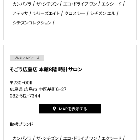
カンパノラ
/
ザ・シチズン
/
エコ・ドライブ ワン
/
エクシード
/
アテッサ
/
シリーズエイト
/
クロスシー
/
シチズン エル
/
シチズンコレクション
/
プレミアムドアーズ
そごう広島店 本館8階 時計サロン
〒730-0011
広島県 広島市 中区基町6-27
082-512-7344
MAPを表示する
取扱ブランド
カンパノラ
/
ザ・シチズン
/
エコ・ドライブ ワン
/
エクシード
/