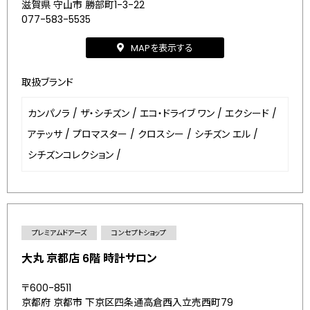
滋賀県 守山市 勝部町1-3-22
077-583-5535
MAPを表示する
取扱ブランド
カンパノラ
/
ザ・シチズン
/
エコ・ドライブ ワン
/
エクシード
/
アテッサ
/
プロマスター
/
クロスシー
/
シチズン エル
/
シチズンコレクション
/
プレミアムドアーズ
コンセプトショップ
大丸 京都店 6階 時計サロン
〒600-8511
京都府 京都市 下京区四条通高倉西入立売西町79