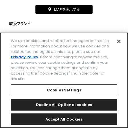
MAPを表示する
取扱ブランド
カンパノラ
/
ザ・シチズン
/
エコ・ドライブ ワン
/
エクシード
/
We use cookies and related technologies on this site.
アテッサ
/
プロマスター
/
シリーズエイト
/
クロスシー
/
For more information about how we use cookies and
related technologies on this site, please see our
シチズン エル
/
シチズンコレクション
/
キー
/
Privacy Policy
. Before continuing to browse this site,
please review your cookie settings and confirm your
selection. You can change them at any time by
accessing the "Cookie Settings" link in the footer of
5
6
最初
7
前
8
9
次
this site.
Cookies Settings
Decline All Optional cookies
ブランド一覧
Accept All Cookies
関連ブランド一覧