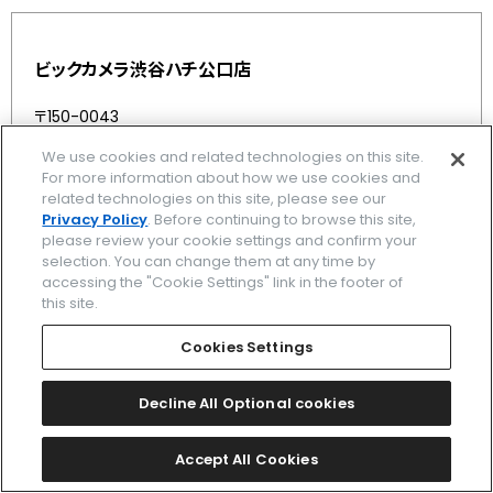
ビックカメラ渋谷ハチ公口店
〒150-0043
東京都 渋谷区 道玄坂2-5-9
We use cookies and related technologies on this site.
03-3477-0002
For more information about how we use cookies and
related technologies on this site, please see our
MAPを表示する
Privacy Policy
. Before continuing to browse this site,
please review your cookie settings and confirm your
selection. You can change them at any time by
取扱ブランド
accessing the "Cookie Settings" link in the footer of
this site.
アテッサ
/
プロマスター
/
クロスシー
/
シチズンコレクション
/
Cookies Settings
Decline All Optional cookies
2
3
最初
4
前
5
6
次
Accept All Cookies