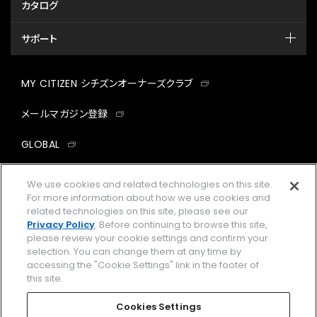
カタログ
サポート
MY CITIZEN シチズンオーナーズクラブ
メールマガジン登録
GLOBAL
facebook
instagram
twitter
yout
We use cookies and related technologies on this site.
For more information about how we use cookies and
related technologies on this site, please see our
Privacy Policy
. Before continuing to browse this site,
please review your cookie settings and confirm your
企業情報
ご利用規約
selection. You can change them at any time by
accessing the "Cookie Settings" link in the footer of
プライバシーポリシー
Cookies Settings
this site.
特定商取引法に基づく表示
Cookies Settings