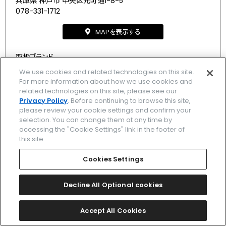
兵庫県 神戸市 中央区元町通1-8-5
078-331-1712
MAPを表示する
取扱ブランド
We use cookies and related technologies on this site.
アテッサ
/
クロスシー
/
シチズン エル
/
シチズンコレクション
For more information about how we use cookies and
related technologies on this site, please see our
/
Privacy Policy
. Before continuing to browse this site,
please review your cookie settings and confirm your
selection. You can change them at any time by
accessing the "Cookie Settings" link in the footer of
6
7
最初
8
前
9
10
次
this site.
Cookies Settings
Decline All Optional cookies
ブランド一覧
Accept All Cookies
関連ブランド一覧