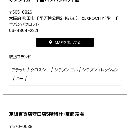
〒565-0826
大阪府 吹田市 千里万博公園2-1ららぽーとEXPOCITY 1階 千
里バンパクロフト
06-4864-2221
MAPを表示する
取扱ブランド
アテッサ
/
クロスシー
/
シチズン エル
/
シチズンコレクション
/
キー
/
京阪百貨店守口店5階時計・宝飾売場
〒570-0038