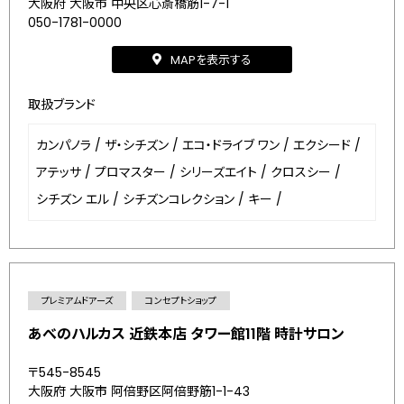
大阪府 大阪市 中央区心斎橋筋1-7-1
050-1781-0000
MAPを表示する
取扱ブランド
カンパノラ
/
ザ・シチズン
/
エコ・ドライブ ワン
/
エクシード
/
アテッサ
/
プロマスター
/
シリーズエイト
/
クロスシー
/
シチズン エル
/
シチズンコレクション
/
キー
/
プレミアムドアーズ
コンセプトショップ
あべのハルカス 近鉄本店 タワー館11階 時計サロン
〒545-8545
大阪府 大阪市 阿倍野区阿倍野筋1-1-43