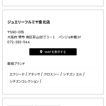
ジュエリーフルミヤ泉北店
〒590-0115
大阪府 堺市 南区茶山台1丁３－１ パンジョ本館３F
072-293-1144
MAPを表示する
取扱ブランド
エクシード
/
アテッサ
/
クロスシー
/
シチズン エル
/
シチズンコレクション
/