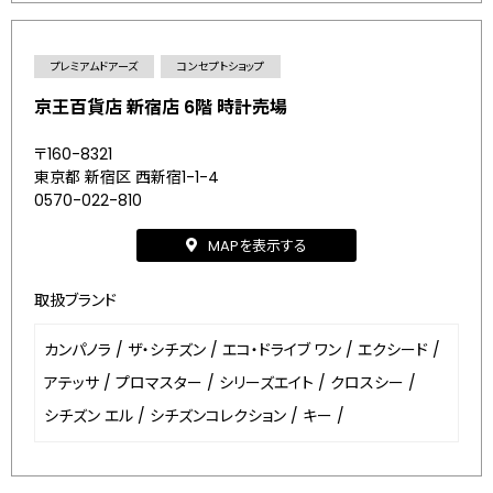
プレミアムドアーズ
コンセプトショップ
京王百貨店 新宿店 6階 時計売場
〒160-8321
東京都 新宿区 西新宿1-1-4
0570-022-810
MAPを表示する
取扱ブランド
カンパノラ
/
ザ・シチズン
/
エコ・ドライブ ワン
/
エクシード
/
アテッサ
/
プロマスター
/
シリーズエイト
/
クロスシー
/
シチズン エル
/
シチズンコレクション
/
キー
/