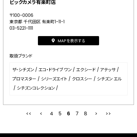
ビックカメラ有楽町店
〒100-0006
東京都 千代田区 有楽町1-11-1
03-5221-1111
MAPを表示する
取扱ブランド
ザ・シチズン
/
エコ・ドライブ ワン
/
エクシード
/
アテッサ
/
プロマスター
/
シリーズエイト
/
クロスシー
/
シチズン エル
/
シチズンコレクション
/
4
5
最初
6
前
7
8
次