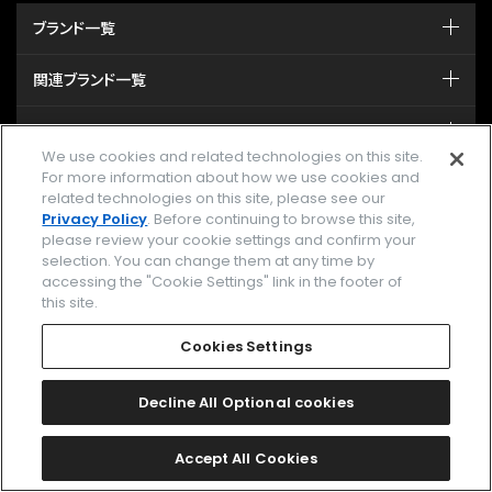
ブランド一覧
関連ブランド一覧
時計を探す
We use cookies and related technologies on this site.
For more information about how we use cookies and
ストア/イベント
related technologies on this site, please see our
Privacy Policy
. Before continuing to browse this site,
カタログ
please review your cookie settings and confirm your
selection. You can change them at any time by
accessing the "Cookie Settings" link in the footer of
サポート
this site.
Cookies Settings
MY CITIZEN シチズンオーナーズクラブ
メールマガジン登録
Decline All Optional cookies
GLOBAL
Accept All Cookies