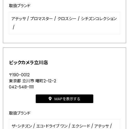
取扱ブランド
アテッサ
/
プロマスター
/
クロスシー
/
シチズンコレクション
/
ビックカメラ立川店
〒190-0012
東京都 立川市 曙町2-12-2
042-548-1111
MAPを表示する
取扱ブランド
ザ・シチズン
/
エコ・ドライブ ワン
/
エクシード
/
アテッサ
/