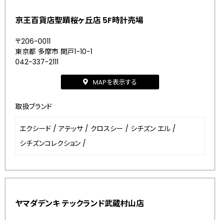
京王百貨店聖蹟桜ヶ丘店 5F時計売場
〒206-0011
東京都 多摩市 関戸1-10-1
042-337-2111
MAPを表示する
取扱ブランド
エクシード
/
アテッサ
/
クロスシー
/
シチズン エル
/
シチズンコレクション
/
ヤマダデンキ テックランド武蔵村山店