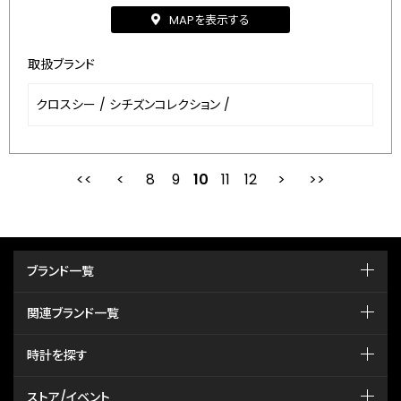
MAPを表示する
取扱ブランド
クロスシー
/
シチズンコレクション
/
8
9
最初
10
前
11
12
次
ブランド一覧
関連ブランド一覧
時計を探す
ストア/イベント