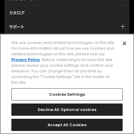
カタログ
サポート
We use cookies and related technologies on this site.
MY CITIZEN シチズンオーナーズクラブ
For more information about how we use cookies and
related technologies on this site, please see our
メールマガジン登録
Privacy Policy
. Before continuing to browse this site,
please review your cookie settings and confirm your
selection. You can change them at any time by
GLOBAL
accessing the "Cookie Settings" link in the footer of
this site.
facebook
instagram
twitter
yout
Cookies Settings
Decline All Optional cookies
企業情報
ご利用規約
Accept All Cookies
プライバシーポリシー
Cookies Settings