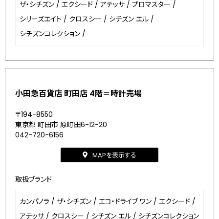
ザ・シチズン
/
エクシード
/
アテッサ
/
プロマスター
/
シリーズエイト
/
クロスシー
/
シチズン エル
/
シチズンコレクション
/
小田急百貨店 町田店 4階＝時計売場
〒194-8550
東京都 町田市 原町田6-12-20
042-720-6156
MAPを表示する
取扱ブランド
カンパノラ
/
ザ・シチズン
/
エコ・ドライブ ワン
/
エクシード
/
アテッサ
/
クロスシー
/
シチズン エル
/
シチズンコレクション