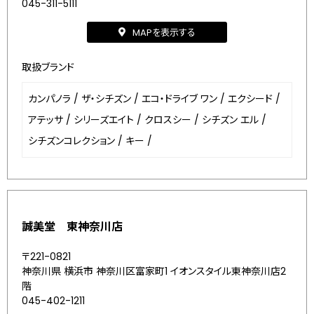
045-311-5111
MAPを表示する
取扱ブランド
カンパノラ
/
ザ・シチズン
/
エコ・ドライブ ワン
/
エクシード
/
アテッサ
/
シリーズエイト
/
クロスシー
/
シチズン エル
/
シチズンコレクション
/
キー
/
誠美堂 東神奈川店
〒221-0821
神奈川県 横浜市 神奈川区富家町1 イオンスタイル東神奈川店2
階
045-402-1211