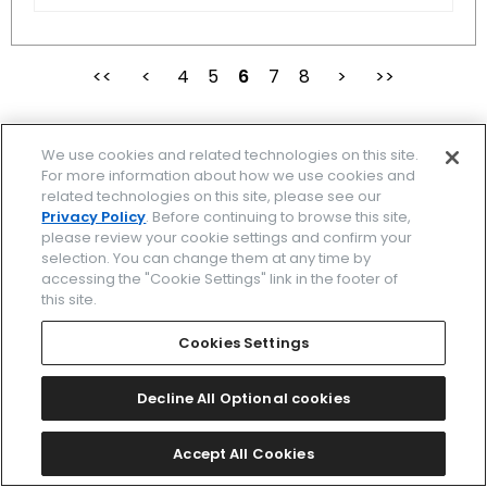
4
5
最初
6
前
7
8
次
We use cookies and related technologies on this site.
For more information about how we use cookies and
ブランド一覧
related technologies on this site, please see our
Privacy Policy
. Before continuing to browse this site,
please review your cookie settings and confirm your
関連ブランド一覧
selection. You can change them at any time by
accessing the "Cookie Settings" link in the footer of
時計を探す
this site.
ストア/イベント
Cookies Settings
カタログ
Decline All Optional cookies
サポート
Accept All Cookies