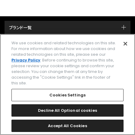
ブランド一覧
関連ブランド一覧
We use cookies and related technologies on this site.
For more information about how we use cookies and
related technologies on this site, please see our
時計を探す
Privacy Policy
. Before continuing to browse this site,
please review your cookie settings and confirm your
ストア/イベント
selection. You can change them at any time by
accessing the "Cookie Settings" link in the footer of
this site.
カタログ
Cookies Settings
サポート
Decline All Optional cookies
MY CITIZEN シチズンオーナーズクラブ
Accept All Cookies
メールマガジン登録