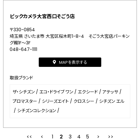
ビックカメラ大宮西口そごう店
〒330-0854
埼玉県 さいたま市 大宮区桜木町1-8-4 そごう大宮店パーキン
グ館1F～3F
048-647-1111
MAPを表示する
取扱ブランド
ザ・シチズン
/
エコ・ドライブ ワン
/
エクシード
/
アテッサ
/
プロマスター
/
シリーズエイト
/
クロスシー
/
シチズン エル
/
シチズンコレクション
/
1
2
最初
3
前
4
5
次