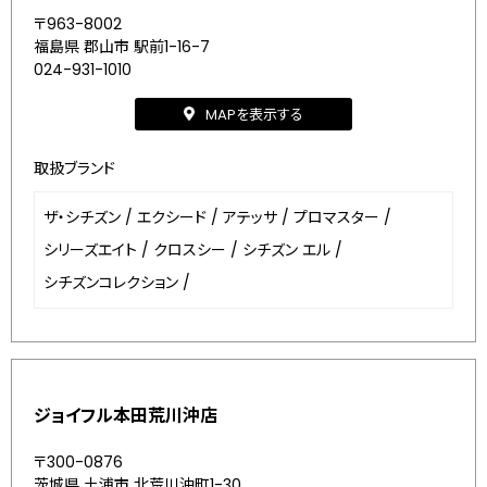
〒963-8002
福島県 郡山市 駅前1-16-7
024-931-1010
MAPを表示する
取扱ブランド
ザ・シチズン
/
エクシード
/
アテッサ
/
プロマスター
/
シリーズエイト
/
クロスシー
/
シチズン エル
/
シチズンコレクション
/
ジョイフル本田荒川沖店
〒300-0876
茨城県 土浦市 北荒川沖町1-30