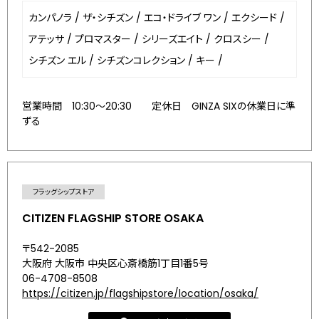
カンパノラ
/
ザ・シチズン
/
エコ・ドライブ ワン
/
エクシード
/
アテッサ
/
プロマスター
/
シリーズエイト
/
クロスシー
/
シチズン エル
/
シチズンコレクション
/
キー
/
営業時間 10:30～20:30 定休日 GINZA SIXの休業日に準
ずる
フラッグシップストア
CITIZEN FLAGSHIP STORE OSAKA
〒542-2085
大阪府 大阪市 中央区心斎橋筋1丁目1番5号
06-4708-8508
https://citizen.jp/flagshipstore/location/osaka/