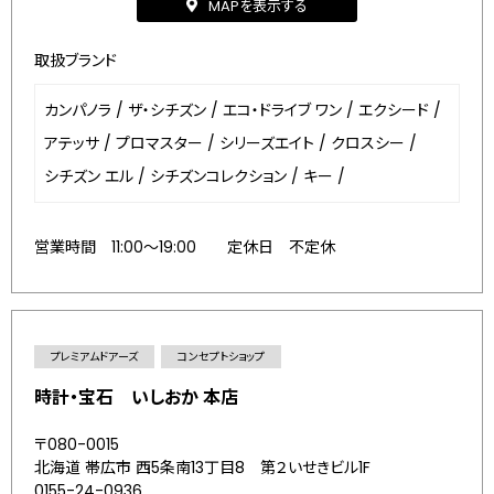
MAPを表示する
取扱ブランド
カンパノラ
/
ザ・シチズン
/
エコ・ドライブ ワン
/
エクシード
/
アテッサ
/
プロマスター
/
シリーズエイト
/
クロスシー
/
シチズン エル
/
シチズンコレクション
/
キー
/
営業時間 11:00～19:00 定休日 不定休
プレミアムドアーズ
コンセプトショップ
時計・宝石 いしおか 本店
〒080-0015
北海道 帯広市 西5条南13丁目8 第２いせきビル1F
0155-24-0936