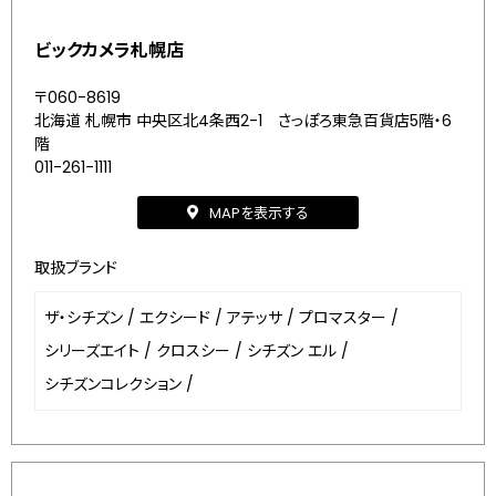
ビックカメラ札幌店
〒060-8619
北海道 札幌市 中央区北4条西2-1 さっぽろ東急百貨店5階・6
階
011-261-1111
MAPを表示する
取扱ブランド
ザ・シチズン
/
エクシード
/
アテッサ
/
プロマスター
/
シリーズエイト
/
クロスシー
/
シチズン エル
/
シチズンコレクション
/