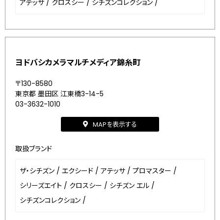
アテッサ
/
クロスシー
/
シチズンコレクション
/
ヨドバシカメラマルチメディア錦糸町
〒130-8580
東京都 墨田区 江東橋3-14-5
03-3632-1010
MAPを表示する
取扱ブランド
ザ・シチズン
/
エクシード
/
アテッサ
/
プロマスター
/
シリーズエイト
/
クロスシー
/
シチズン エル
/
シチズンコレクション
/