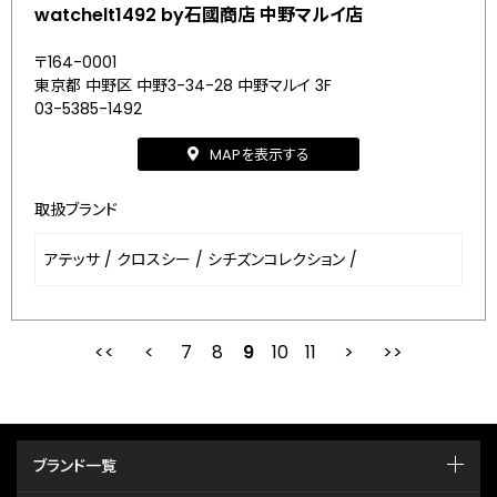
watchelt1492 by石國商店 中野マルイ店
〒164-0001
東京都 中野区 中野3-34-28 中野マルイ 3F
03-5385-1492
MAPを表示する
取扱ブランド
アテッサ
/
クロスシー
/
シチズンコレクション
/
7
8
最初
9
前
10
11
次
ブランド一覧