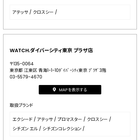
アテッサ
/
クロスシー
/
WATCH.ダイバーシティ東京 プラザ店
〒135-0064
東京都 江東区 青海1-1-10ﾀﾞｲﾊﾞｰｼﾃｨ東京 ﾌﾟﾗｻﾞ3階
03-5579-4670
MAPを表示する
取扱ブランド
エクシード
/
アテッサ
/
プロマスター
/
クロスシー
/
シチズン エル
/
シチズンコレクション
/