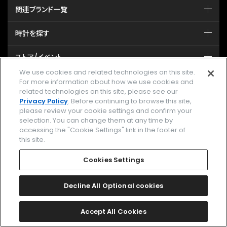
関連ブランド一覧
時計を探す
ストア/イベント
We use cookies and related technologies on this site.
カタログ
For more information about how we use cookies and
related technologies on this site, please see our
Privacy Policy
. Before continuing to browse this site,
サポート
please review your cookie settings and confirm your
selection. You can change them at any time by
accessing the "Cookie Settings" link in the footer of
MY CITIZEN シチズンオーナーズクラブ
this site.
メールマガジン登録
Cookies Settings
GLOBAL
Decline All Optional cookies
facebook
instagram
twitter
yout
Accept All Cookies