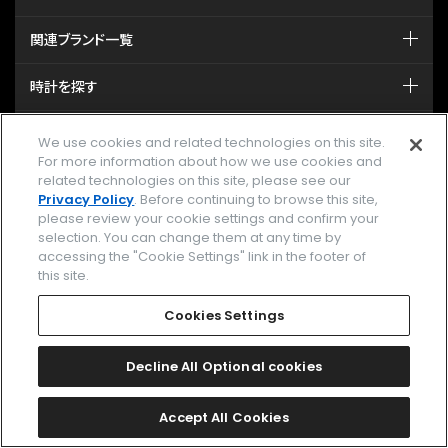
関連ブランド一覧
時計を探す
ストア/イベント
We use cookies and related technologies on this site.
For more information about how we use cookies and
カタログ
related technologies on this site, please see our
Privacy Policy
. Before continuing to browse this site,
please review your cookie settings and confirm your
サポート
selection. You can change them at any time by
accessing the "Cookie Settings" link in the footer of
this site.
MY CITIZEN シチズンオーナーズクラブ
Cookies Settings
メールマガジン登録
Decline All Optional cookies
GLOBAL
Accept All Cookies
facebook
instagram
twitter
yout