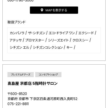
050-1790-3000
MAPを表示する
取扱ブランド
カンパノラ
/
ザ・シチズン
/
エコ・ドライブ ワン
/
エクシード
/
アテッサ
/
プロマスター
/
シリーズエイト
/
クロスシー
/
シチズン エル
/
シチズンコレクション
/
キー
/
プレミアムドアーズ
コンセプトショップ
髙島屋 京都店 5階時計サロン
〒600-8520
京都府 京都市 下京区四条通河原町西入真町52
075-221-8811