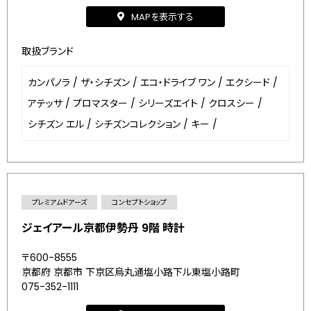
MAPを表示する
取扱ブランド
カンパノラ
/
ザ・シチズン
/
エコ・ドライブ ワン
/
エクシード
/
アテッサ
/
プロマスター
/
シリーズエイト
/
クロスシー
/
シチズン エル
/
シチズンコレクション
/
キー
/
プレミアムドアーズ
コンセプトショップ
ジェイアール京都伊勢丹 9階 時計
〒600-8555
京都府 京都市 下京区烏丸通塩小路下ル東塩小路町
075-352-1111