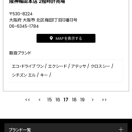
阪神梅田本店 2階時計売場
〒530-8224
大阪府 大阪市 北区梅田1丁目13番13号
06-6345-1784
MAPを表示する
取扱ブランド
エコ・ドライブ ワン
/
エクシード
/
アテッサ
/
クロスシー
/
シチズン エル
/
キー
/
15
16
最初
17
前
18
19
次
ブランド一覧