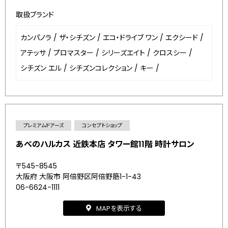
取扱ブランド
カンパノラ
/
ザ・シチズン
/
エコ・ドライブ ワン
/
エクシード
/
アテッサ
/
プロマスター
/
シリーズエイト
/
クロスシー
/
シチズン エル
/
シチズンコレクション
/
キー
/
プレミアムドアーズ
コンセプトショップ
あべのハルカス 近鉄本店 タワー館11階 時計サロン
〒545-8545
大阪府 大阪市 阿倍野区阿倍野筋1-1-43
06-6624-1111
MAPを表示する