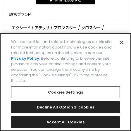
MAPを表示する
取扱ブランド
エクシード
/
アテッサ
/
プロマスター
/
クロスシー
/
シチズン エル
/
シチズンコレクション
/
キー
/
We use cookies and related technologies on this site.
For more information about how we use cookies and
related technologies on this site, please see our
Privacy Policy
. Before continuing to browse this site,
6
7
最初
8
前
9
10
次
please review your cookie settings and confirm your
selection. You can change them at any time by
accessing the "Cookie Settings" link in the footer of
this site.
ブランド一覧
Cookies Settings
関連ブランド一覧
Decline All Optional cookies
時計を探す
Accept All Cookies