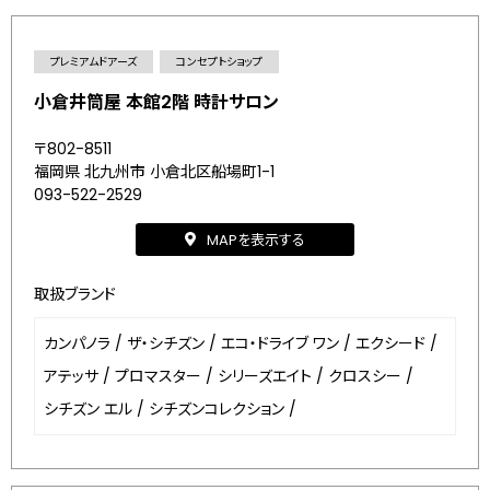
プレミアムドアーズ
コンセプトショップ
小倉井筒屋 本館2階 時計サロン
〒802-8511
福岡県 北九州市 小倉北区船場町1-1
093-522-2529
MAPを表示する
取扱ブランド
カンパノラ
/
ザ・シチズン
/
エコ・ドライブ ワン
/
エクシード
/
アテッサ
/
プロマスター
/
シリーズエイト
/
クロスシー
/
シチズン エル
/
シチズンコレクション
/