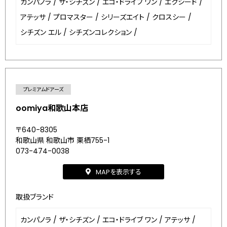
カンパノラ
/
ザ・シチズン
/
エコ・ドライブ ワン
/
エクシード
/
アテッサ
/
プロマスター
/
シリーズエイト
/
クロスシー
/
シチズン エル
/
シチズンコレクション
/
プレミアムドアーズ
oomiya和歌山本店
〒640-8305
和歌山県 和歌山市 栗栖755-1
073-474-0038
MAPを表示する
取扱ブランド
カンパノラ
/
ザ・シチズン
/
エコ・ドライブ ワン
/
アテッサ
/