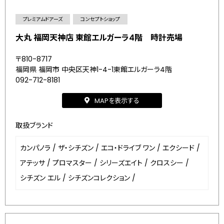
プレミアムドアーズ
コンセプトショップ
大丸 福岡天神店 東館エルガーラ4階 時計売場
〒810-8717
福岡県 福岡市 中央区天神1-4-1東館エルガーラ4階
092-712-8181
MAPを表示する
取扱ブランド
カンパノラ
/
ザ・シチズン
/
エコ・ドライブ ワン
/
エクシード
/
アテッサ
/
プロマスター
/
シリーズエイト
/
クロスシー
/
シチズン エル
/
シチズンコレクション
/