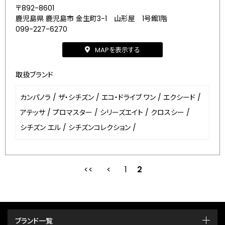
〒892-8601
鹿児島県 鹿児島市 金生町3-1 山形屋 1号館1階
099-227-6270
MAPを表示する
取扱ブランド
カンパノラ
/
ザ・シチズン
/
エコ・ドライブ ワン
/
エクシード
/
アテッサ
/
プロマスター
/
シリーズエイト
/
クロスシー
/
シチズン エル
/
シチズンコレクション
/
1
2
最初
前
ブランド一覧