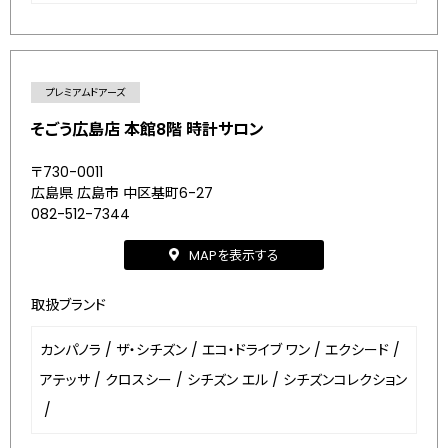
プレミアムドアーズ
そごう広島店 本館8階 時計サロン
〒730-0011
広島県 広島市 中区基町6-27
082-512-7344
MAPを表示する
取扱ブランド
カンパノラ
/
ザ・シチズン
/
エコ・ドライブ ワン
/
エクシード
/
アテッサ
/
クロスシー
/
シチズン エル
/
シチズンコレクション
/