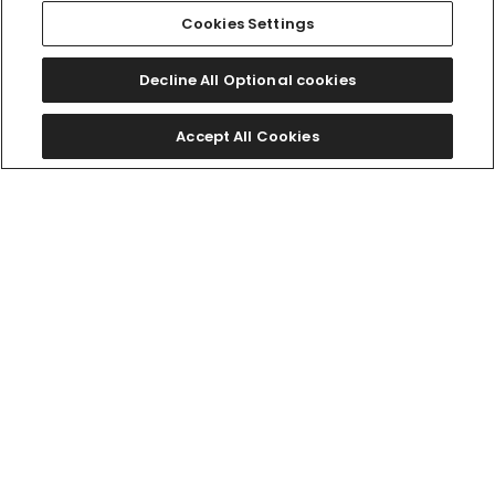
Cookies Settings
Decline All Optional cookies
Accept All Cookies
EW5622-09P
ES9497-02D
￥47,300
￥99,000
(税抜価格￥43,000)
(税抜価格￥90,000)