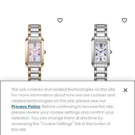
We use cookies and related technologies on this site.
EW5624-54Y
EW5620-55A
For more information about how we use cookies and
￥57,200
￥49,500
related technologies on this site, please see our
(税抜価格￥52,000)
(税抜価格￥45,000)
Privacy Policy
. Before continuing to browse this site,
please review your cookie settings and confirm your
selection. You can change them at any time by
accessing the "Cookie Settings" link in the footer of
this site.