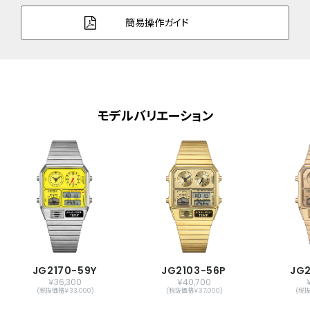
ガラス
クリスタルガラス
簡易操作ガイド
防水性能
日常生活用防水
機能
電池寿命切れ予告機能
パーペチュアルカレンダー
照明
モデルバリエーション
デイ＆デイト表示
日付早修正機能
12／24時間表示切替機能
1/1000秒クロノグラフ(12時間計)
デュアルタイム機能
温度計機能
アラーム
時報
メーカー保証
国際保証3年間(購入後1年以内にMY
JG2170-59Y
JG2103-56P
JG2
CITIZENご登録で国内保証5年間)
￥36,300
￥40,700
(税抜価格￥33,000)
(税抜価格￥37,000)
(税抜