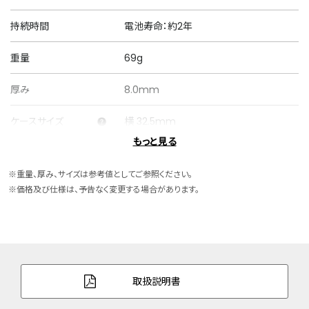
持続時間
電池寿命：約2年
重量
69g
厚み
8.0mm
ケースサイズ
横 32.5mm
もっと見る
ケース素材
ステンレス
※重量、厚み、サイズは参考値としてご参照ください。
ケース表面処理
めっき(イエローゴールド色)
※価格及び仕様は、予告なく変更する場合があります。
バンド素材・タイプ
ステンレス
フリータイプ
バンド調整可能サイ
150～194mm
ズ
取扱説明書