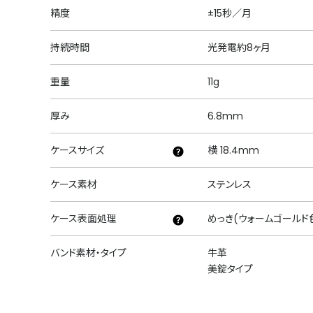
精度
±15秒／月
持続時間
光発電約8ヶ月
重量
11g
厚み
6.8mm
ケースサイズ
横 18.4mm
ケース素材
ステンレス
ケース表面処理
めっき(ウォームゴールド
バンド素材・タイプ
牛革
美錠タイプ