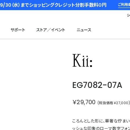
6/9/30（水）までショッピングクレジット分割手数料０円
ご利用
サポート
ストア／イベント
ニュース
キー
EG7082-07A
￥29,700
(税抜価格￥27,000
ころんとした形に、華奢な佇まい
ッシュな印象のローマ数字フォ