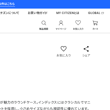
条件はこちら
シチズンについて
お買い物ガイド
MY CITIZENとは
GLOBAL
製品検索
マイページ
お気に入り
カート
お気に入り
シェア
)
が魅力のラウンドケース。インデックスにはクラシカルでマニ
ントを採用し、小さめサイズながらも視認性に優れています。