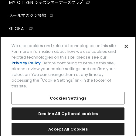
MY CITIZEN シチズンオーナーズクラブ
メールマガジン登録
GLOBAL
facebook
instagram
twitter
yout
We use cookies and related technologies on this site.
For more information about how we use cookies and
related technologies on this site, please see our
Privacy Policy
. Before continuing to browse this site,
please review your cookie settings and confirm your
企業情報
ご利用規約
selection. You can change them at any time by
accessing the "Cookie Settings" link in the footer of
プライバシーポリシー
Cookies Settings
this site.
特定商取引法に基づく表示
Cookies Settings
Amazon PayはAmazon.com, Inc.またはその関連会社の商標です。
楽天ペイは楽天株式会社の登録商標です。
Decline All Optional cookies
©
2026 CITIZEN WATCH CO., LTD.
Accept All Cookies