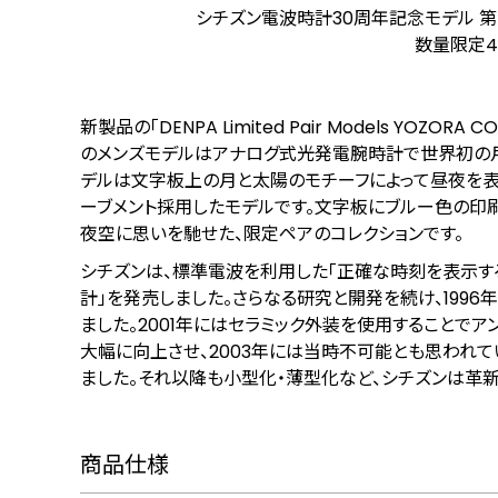
シチズン電波時計30周年記念モデル 第２弾「DEN
数量限定4モ
新製品の「DENPA Limited Pair Models YO
のメンズモデルはアナログ式光発電腕時計で世界初の
デルは文字板上の月と太陽のモチーフによって昼夜を表
ーブメント採用したモデルです。文字板にブルー色の印
夜空に思いを馳せた、限定ペアのコレクションです。
シチズンは、標準電波を利用した「正確な時刻を表示する
計」を発売しました。さらなる研究と開発を続け、199
ました。2001年にはセラミック外装を使用することで
大幅に向上させ、2003年には当時不可能とも思われ
ました。それ以降も小型化・薄型化など、シチズンは革
商品仕様