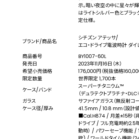
示。暗い夜空の中に星々が輝
はライトシルバー色とブラッ
定仕様。
シチズン アテッサ/
ブランド/商品名
エコ・ドライブ電波時計 ダイ
商品番号
BY1007-60L
発売日
2023年11月16日（木）
希望小売価格
176,000円（税抜価格160,0
限定数量
世界限定 1,700本
スーパーチタニウム™
ケース/バンド
（デュラテクトプラチナ・DLC
ガラス
サファイアガラス（無反射コー
ケース径/厚み
41.５mm / 10.8 mm（設計
■Cal.H874 / 月差±15秒
ドライブ / フル充電時約2.
動時） / パワーセーブ機能 
欧) / ワールドタイム機能（2