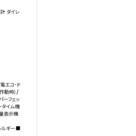
計 ダイレ
発電エコ･ド
作動時）/
パーフェッ
ータイム機
残量表示機
レルギー■