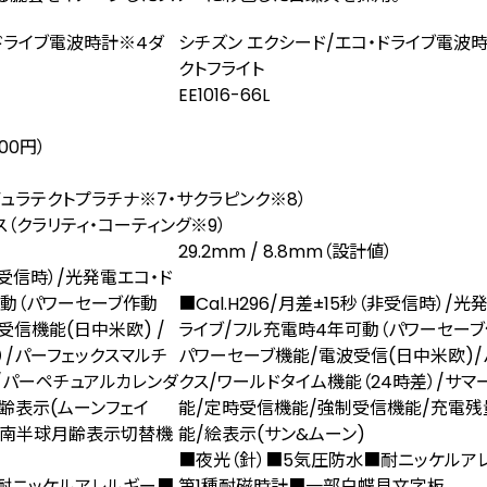
・ドライブ電波時計
※4
ダ
シチズン エクシード/エコ・ドライブ電波時
クトフライト
EE1016-66L
00円）
デュラテクトプラチナ
※7
・サクラピンク
※8
）
（クラリティ・コーティング
※9
）
29.2mm / 8.8mm（設計値）
（非受信時）/光発電エコ・ド
可動（パワーセーブ作動
■Cal.H296/月差±15秒（非受信時）/光
受信機能(⽇中⽶欧) /
ライブ/フル充電時4年可動（パワーセーブ
）/パーフェックスマルチ
パワーセーブ機能/電波受信(日中米欧)/
/パーペチュアルカレンダ
クス/ワールドタイム機能（24時差）/サマ
齢表示(ムーンフェイ
能/定時受信機能/強制受信機能/充電
北・南半球月齢表示切替機
能/絵表示(サン&ムーン)
■夜光（針）■5気圧防水■耐ニッケルア
■耐ニッケルアレルギー■
第1種耐磁時計■一部白蝶貝文字板