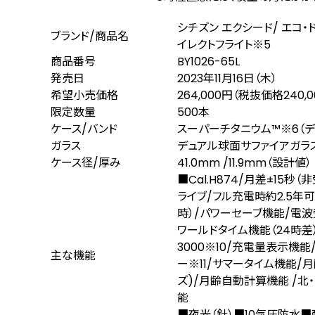
シチズン エクシード/ エコ
ブランド/商品名
イレクトフライト
※5
商品番号
BY1026-65L
発売日
2023年11月16日（木）
希望小売価格
264,000円（税抜価格240,0
限定数量
500本
ケース/バンド
スーパーチタニウム™
※6
（
ガラス
デュアル球面サファイアガラス
ケース径/厚み
41.0mm /11.9mm（設計値）
■Cal.H874/月差±15秒
ライブ/フル充電時約2.5年
時）/パワーセーブ機能/電波
ワールドタイム機能（24時差
3000
※10
/充電量表示機能
主な機能
ー
※11
/サマータイム機能/月
ズ)/月齢自動計算機能 /
能
■夜光（針）■10気圧防水