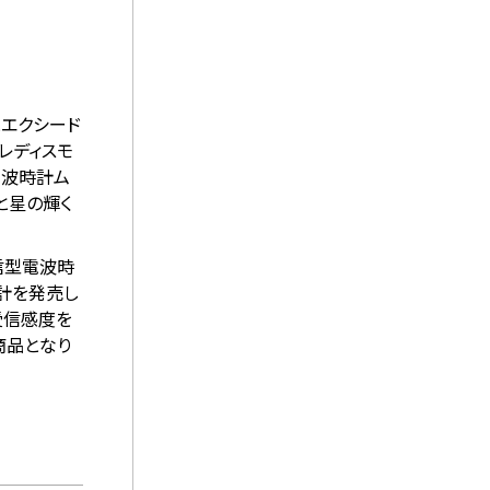
サとエクシード
レディスモ
電波時計ム
と星の輝く
信型電波時
計を発売し
受信感度を
商品となり