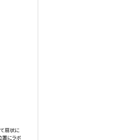
けて扇状に
位置にラボ