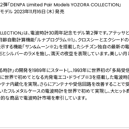
PA Limited Pair Models YOZORA COLLECTION」
デル 2023年11月16日（木）発売
ZORA COLLECTION」は、電波時計30周年記念モデル第２弾です。アテッ
月齢自動計算機能「ルナプログラム
※1
」、クロスシーとエクシードの
示する機能「サン&ムーン
※2
」を搭載したシチズン独自の最新の
刷とシルバーのラメを施し、満天の夜空を表現しています。美しい月
時計」の開発を1989年にスタートし、1993年に世界初の「多局受
6年に世界で初めてとなる光発電エコ・ドライブ
※3
を搭載した電波時
アンテナ内蔵化を実現。さらにアンテナや受信回路を改善することで
ていたフルメタルケースの電波時計を世界で初めて実現し、大ヒット
新的な商品で電波時計市場を牽引しています。