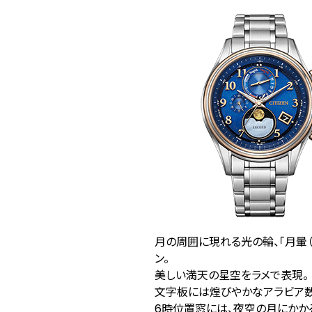
月の周囲に現れる光の輪、「月暈
ン。
美しい満天の星空をラメで表現。
文字板には煌びやかなアラビア数
6時位置窓には、夜空の月にかか