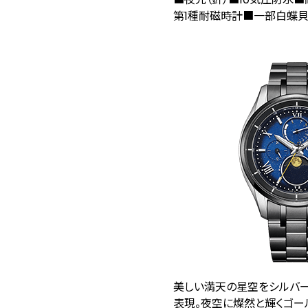
第1種耐磁時計■一部白蝶
美しい満天の星空をシルバ
表現。夜空に燦然と輝くゴー