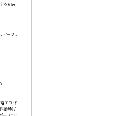
植字を組み
ッピーフラ
）
発電エコ･ド
作動時）/
パーフェッ