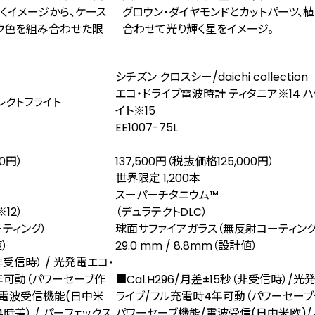
くイメージから、ケース
グロウン・ダイヤモンドとカットパーツ、
ク色を組み合わせた限
合わせて光り輝く星をイメージ。
シチズン クロスシー/daichi collection
エコ・ドライブ電波時計 ティタニア
※14
ハ
レクトフライト
イト
※15
EE1007-75L
00円）
137,500円（税抜価格125,000円）
世界限定 1,200本
スーパーチタニウム™
※12
）
（デュラテクトDLC）
ティング）
球面サファイアガラス（無反射コーティング
値）
29.0 mm / 8.8mm（設計値）
（非受信時） / 光発電エコ・
5年可動（パワーセーブ作
■Cal.H296/月差±15秒（非受信時）/光
/ 電波受信機能(⽇中⽶
ライブ/フル充電時4年可動（パワーセーブ
4時差） / パーフェックス
パワーセーブ機能/電波受信(日中米欧)/