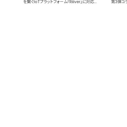
を繋ぐIoTプラットフォーム『Riiiver』に対応
第3弾コ
した次世代の腕時計 ー
オンでも
2019年