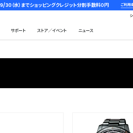
6/9/30（水）までショッピングクレジット分割手数料０円
ご利用
サポート
ストア／イベント
ニュース