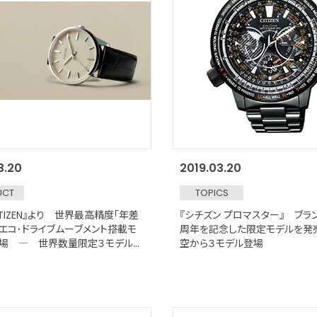
3.20
2019.03.20
UCT
TOPICS
CITIZEN』より 世界最高精度「年差
『シチズン プロマスター』 ブラ
のエコ･ドライブムーブメント搭載モ
周年を記念した限定モデルを発売
登場 ― 世界数量限定３モデル
空から３モデル登場