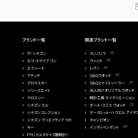
ブランド一覧
関連ブランド一覧
ザ・シチズン
カンパノラ
エコ・ドライブ ワン
ウィッカ
エクシード
レグノ
アテッサ
Q&Qウオッチ
プロマスター
Q&Qスマイルソーラー
シリーズエイト
法人向けオリジナルウオッチ
クロスシー
時計工房 マイクリエーション
シチズン エル
ポール・スミス ウォッチ
シチズンコレクション
マーガレット・ハウエル アイデ
シチズン クリエイティブ ラボ
チャンピオン
キー
インディペンデント
FTS（カスタマイズ腕時計）