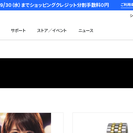
6/9/30（水）までショッピングクレジット分割手数料０円
ご利用
サポート
ストア／イベント
ニュース