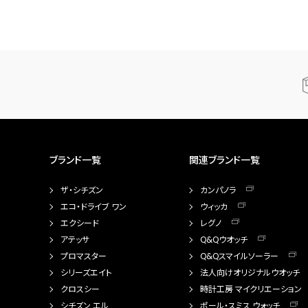
ブランド一覧
関連ブランド一覧
ザ・シチズン
カンパノラ
エコ・ドライブ ワン
ウィッカ
エクシード
レグノ
アテッサ
Q&Qウオッチ
プロマスター
Q&Qスマイルソーラー
シリーズエイト
法人向けオリジナルウオッチ
クロスシー
時計工房 マイクリエーション
シチズン エル
ポール・スミス ウォッチ