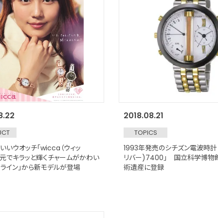
8.22
2018.08.21
UCT
TOPICS
いウオッチ「wicca（ウィッ
1993年発売のシチズン電波時計「C
腕元でキラッと輝くチャームがかわい
リバー)7400」 国立科学博
スライン」から新モデルが登場
術遺産に登録