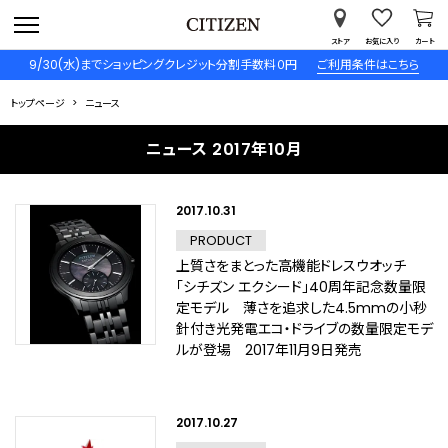
ストア
お気に入り
カート
9/30(水)までショッピングクレジット分割手数料０円
ご利用条件はこちら
トップページ
ニュース
ニュース 2017年10月
2017.10.31
PRODUCT
上質さをまとった高機能ドレスウオッチ
「シチズン エクシード」40周年記念数量限
定モデル 薄さを追求した4.5mmの小秒
針付き光発電エコ・ドライブの数量限定モデ
ルが登場 2017年11月9日発売
2017.10.27