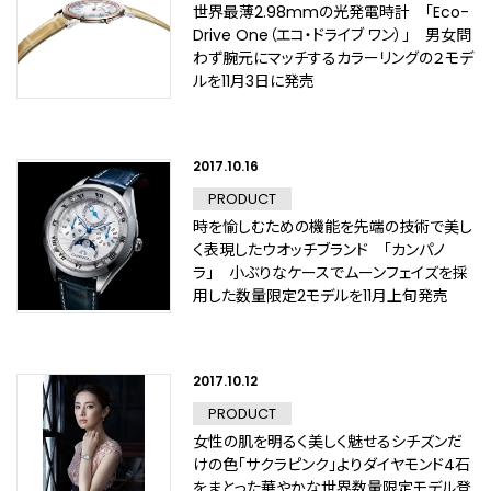
世界最薄2.98mmの光発電時計 「Eco-
Drive One（エコ・ドライブ ワン）」 男女問
わず腕元にマッチするカラーリングの２モデ
ルを11月3日に発売
2017.10.16
PRODUCT
時を愉しむための機能を先端の技術で美し
く表現したウオッチブランド 「カンパノ
ラ」 小ぶりなケースでムーンフェイズを採
用した数量限定2モデルを11月上旬発売
2017.10.12
PRODUCT
女性の肌を明るく美しく魅せるシチズンだ
けの色「サクラピンク」よりダイヤモンド4石
をまとった華やかな世界数量限定モデル登