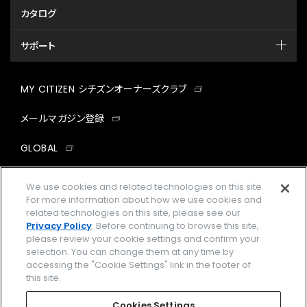
カタログ
サポート
MY CITIZEN シチズンオーナーズクラブ
メールマガジン登録
GLOBAL
facebook
instagram
twitter
yout
We use cookies and related technologies on this site.
For more information about how we use cookies and
related technologies on this site, please see our
Privacy Policy
. Before continuing to browse this site,
please review your cookie settings and confirm your
企業情報
ご利用規約
selection. You can change them at any time by
accessing the "Cookie Settings" link in the footer of
プライバシーポリシー
Cookies Settings
this site.
特定商取引法に基づく表示
Cookies Settings