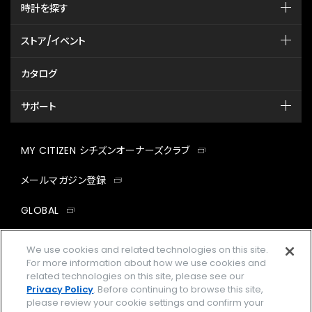
時計を探す
ストア/イベント
カタログ
サポート
MY CITIZEN シチズンオーナーズクラブ
メールマガジン登録
GLOBAL
facebook
instagram
twitter
yout
We use cookies and related technologies on this site.
For more information about how we use cookies and
related technologies on this site, please see our
Privacy Policy
. Before continuing to browse this site,
please review your cookie settings and confirm your
企業情報
ご利用規約