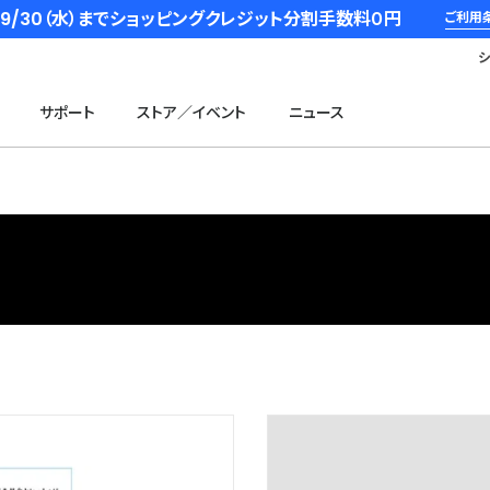
6/9/30（水）までショッピングクレジット分割手数料０円
ご利用
サポート
ストア／イベント
ニュース