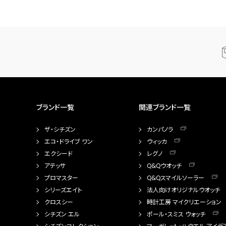
ブランド一覧
関連ブランド一覧
ザ・シチズン
カンパノラ
エコ・ドライブ ワン
ウィッカ
エクシード
レグノ
アテッサ
Q&Qウオッチ
プロマスター
Q&Qスマイルソーラー
シリーズエイト
法人向けオリジナルウオッチ
クロスシー
時計工房 マイクリエーション
シチズン エル
ポール・スミス ウォッチ