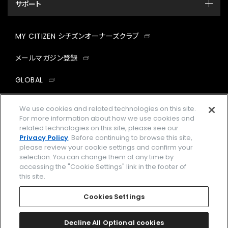
サポート
MY CITIZEN シチズンオーナーズクラブ
メールマガジン登録
GLOBAL
facebook
instagram
twitter
yout
We use cookies and related technologies on this site.
For more information about how we use cookies and
related technologies on this site, please see our
Privacy Policy
. Before continuing to browse this site,
please review your cookie settings and confirm your
企業情報
ご利用規約
selection. You can change them at any time by
accessing the "Cookie Settings" link in the footer of
プライバシーポリシー
Cookies Settings
this site.
特定商取引法に基づく表示
Cookies Settings
Amazon PayはAmazon.com, Inc.またはその関連会社の商標です。
楽天ペイは楽天株式会社の登録商標です。
Decline All Optional cookies