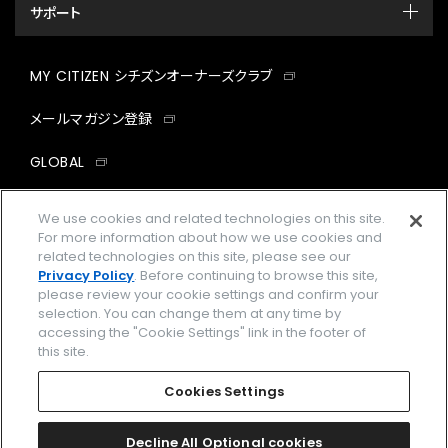
サポート
MY CITIZEN シチズンオーナーズクラブ
メールマガジン登録
GLOBAL
facebook
instagram
twitter
yout
We use cookies and related technologies on this site.
For more information about how we use cookies and
related technologies on this site, please see our
Privacy Policy
. Before continuing to browse this site,
please review your cookie settings and confirm your
企業情報
ご利用規約
selection. You can change them at any time by
accessing the "Cookie Settings" link in the footer of
プライバシーポリシー
Cookies Settings
this site.
特定商取引法に基づく表示
Cookies Settings
Amazon PayはAmazon.com, Inc.またはその関連会社の商標です。
楽天ペイは楽天株式会社の登録商標です。
Decline All Optional cookies