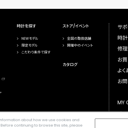
時計を探す
ストア/イベント
サポ
時計
NEWモデル
全国の取扱店舗
限定モデル
開催中のイベント
修理
こだわり条件で探す
お買
カタログ
よく
お問
ア
MY
メー
e information about how we use cookies and
GLO
. Before continuing to browse this site, please