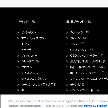
ブランド一覧
関連ブランド一覧
ザ・シチズン
カンパノラ
エコ・ドライブ ワン
ウィッカ
エクシード
レグノ
アテッサ
Q&Qウオッチ
プロマスター
Q&Qスマイルソーラー
シリーズエイト
法人向けオリジナルウオッチ
クロスシー
時計工房 マイクリエーション
シチズン エル
ポール・スミス ウォッチ
シチズンコレクション
マーガレット・ハウエル アイデ
シチズン クリエイティブ ラボ
チャンピオン
キー
インディペンデント
FTS（カスタマイズ腕時計）
We use cookies and related technologies on this site. For mor
related technologies on this site, please see our
Privacy Policy