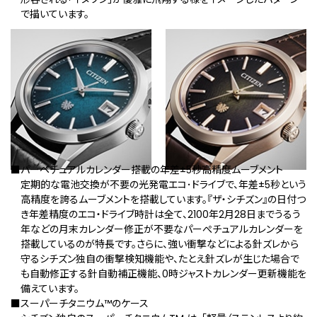
で描いています。
■パーペチュアルカレンダー搭載の年差±5秒高精度ムーブメント
定期的な電池交換が不要の光発電エコ･ドライブで、年差±5秒という
高精度を誇るムーブメントを搭載しています。『ザ・シチズン』の日付つ
き年差精度のエコ・ドライブ時計は全て、2100年2月28日までうるう
年などの月末カレンダー修正が不要なパーぺチュアルカレンダーを
搭載しているのが特長です。さらに、強い衝撃などによる針ズレから
守るシチズン独自の衝撃検知機能や、たとえ針ズレが生じた場合で
も自動修正する針自動補正機能、0時ジャストカレンダー更新機能を
備えています。
■スーパーチタニウム™のケース