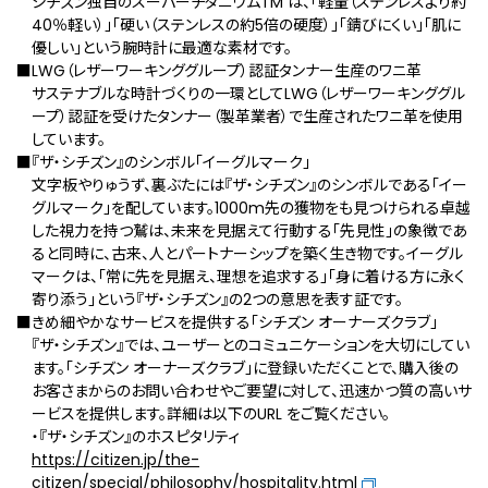
シチズン独自のスーパーチタニウムTM は、「軽量（ステンレスより約
40％軽い）」「硬い（ステンレスの約5倍の硬度）」「錆びにくい」「肌に
優しい」という腕時計に最適な素材です。
■LWG（レザーワーキンググループ）認証タンナー生産のワニ革
サステナブルな時計づくりの一環としてLWG（レザーワーキンググル
ープ）認証を受けたタンナー（製革業者）で生産されたワニ革を使用
しています。
■『ザ・シチズン』のシンボル「イーグルマーク」
⽂字板やりゅうず、裏ぶたには『ザ・シチズン』のシンボルである「イー
グルマーク」を配しています。1000m先の獲物をも⾒つけられる卓越
した視⼒を持つ鷲は、未来を⾒据えて⾏動する「先⾒性」の象徴であ
ると同時に、古来、⼈とパートナーシップを築く⽣き物です。イーグル
マークは、「常に先を⾒据え、理想を追求する」「⾝に着ける⽅に永く
寄り添う」という『ザ・シチズン』の2つの意思を表す証です。
■きめ細やかなサービスを提供する「シチズン オーナーズクラブ」
『ザ・シチズン』では、ユーザーとのコミュニケーションを⼤切にしてい
ます。「シチズン オーナーズクラブ」に登録いただくことで、購⼊後の
お客さまからのお問い合わせやご要望に対して、迅速かつ質の⾼いサ
ービスを提供します。詳細は以下のURL をご覧ください。
・『ザ・シチズン』のホスピタリティ
https://citizen.jp/the-
citizen/special/philosophy/hospitality.html