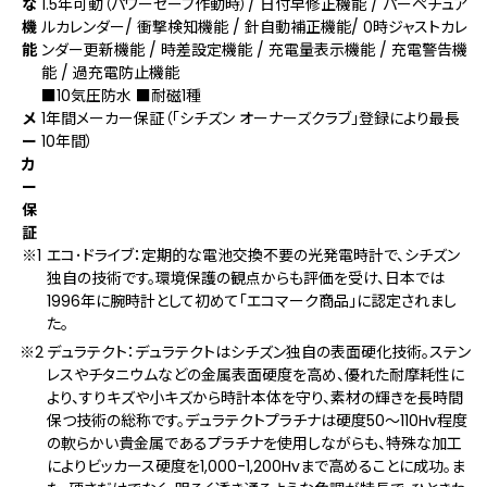
な
1.5年可動（パワーセーブ作動時）/ 日付早修正機能 / パーペチュア
機
ルカレンダー/ 衝撃検知機能 / 針自動補正機能/ 0時ジャストカレ
能
ンダー更新機能 / 時差設定機能 / 充電量表示機能 / 充電警告機
能 / 過充電防止機能
■10気圧防水 ■耐磁1種
メ
1年間メーカー保証（「シチズン オーナーズクラブ」登録により最⻑
ー
10年間）
カ
ー
保
証
エコ･ドライブ：定期的な電池交換不要の光発電時計で、シチズン
独自の技術です。環境保護の観点からも評価を受け、日本では
1996年に腕時計として初めて「エコマーク商品」に認定されまし
た。
デュラテクト：デュラテクトはシチズン独自の表面硬化技術。ステン
レスやチタニウムなどの金属表面硬度を高め、優れた耐摩耗性に
より、すりキズや小キズから時計本体を守り、素材の輝きを長時間
保つ技術の総称です。デュラテクトプラチナは硬度50～110Hv程度
の軟らかい貴金属であるプラチナを使用しながらも、特殊な加工
によりビッカース硬度を1,000-1,200Hvまで高めることに成功。ま