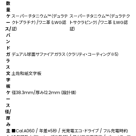
数
量
ケ
スーパーチタニウム™（デュラテ
スーパーチタニウム™（デュラテク
ー
クトプラチナ）/ワニ革（LWG認
トサクラピンク）/ワニ革（LWG認
ス/
証）
証）
バ
ン
ド
ガ
デュアル球面サファイアガラス（クラリティ・コーティング
※5
）
ラ
ス
文
土佐和紙文字板
字
板
ケ
径38.3mm/厚み12.2mm（設計値）
ー
ス
径/
厚
み
主
■Cal.A060 / 年差±5秒 / 光発電エコ･ドライブ / フル充電時約