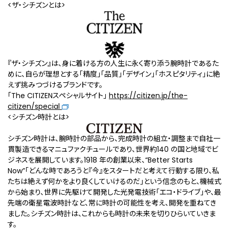
<ザ・シチズンとは>
『ザ・シチズン』は、身に着ける方の人生に永く寄り添う腕時計であるた
めに、自らが理想とする「精度」「品質」「デザイン」「ホスピタリティ」に絶
えず挑みつづけるブランドです。
「The CITIZENスペシャルサイト」
https://citizen.jp/the-
citizen/special
<シチズン時計とは>
シチズン時計は、腕時計の部品から、完成時計の組立・調整まで自社一
貫製造できるマニュファクチュールであり、世界約140 の国と地域でビ
ジネスを展開しています。1918 年の創業以来、“Better Starts
Now”「どんな時であろうと『今』をスタートだと考えて行動する限り、私
たちは絶えず何かをより良くしていけるのだ」という信念のもと、機械式
から始まり、世界に先駆けて開発した光発電技術「エコ・ドライブ」や、最
先端の衛星電波時計など、常に時計の可能性を考え、開発を重ねてき
ました。シチズン時計は、これからも時計の未来を切りひらいていきま
す。