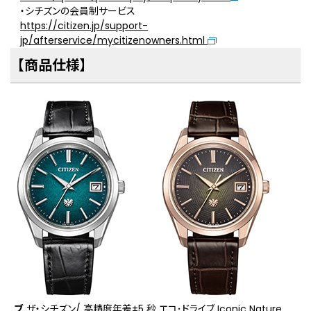
・シチズンの会員制サービス
https://citizen.jp/support-
jp/afterservice/mycitizenowners.html
【商品仕様】
ブ
ザ・シチズン/ ⾼精度年差±5 秒 エコ･ドライブ Iconic Nature