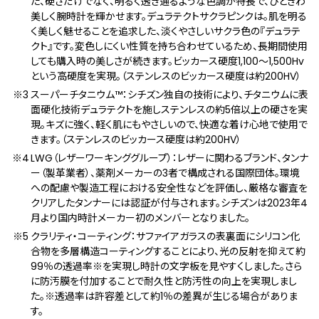
た、硬さだけでなく、明るく透き通るような色調が特長で、ひときわ
美しく腕時計を輝かせます。デュラテクトサクラピンクは。肌を明る
く美しく魅せることを追求した、淡くやさしいサクラ色の『デュラテ
クト』です。変色しにくい性質を持ち合わせているため、長期間使用
しても購入時の美しさが続きます。ビッカース硬度1,100～1,500Hv
という高硬度を実現。（ステンレスのビッカース硬度は約200HV）
スーパーチタニウム™：シチズン独自の技術により、チタニウムに表
面硬化技術デュラテクトを施しステンレスの約5倍以上の硬さを実
現。キズに強く、軽く肌にもやさしいので、快適な着け心地で使用で
きます。（ステンレスのビッカース硬度は約200HV）
LWG（レザーワーキンググループ）：レザーに関わるブランド、タンナ
ー（製革業者）、薬剤メーカーの3者で構成される国際団体。環境
への配慮や製造工程における安全性などを評価し、厳格な審査を
クリアしたタンナーには認証が付与されます。シチズンは2023年4
月より国内時計メーカー初のメンバーとなりました。
クラリティ・コーティング：サファイアガラスの表裏⾯にシリコン化
合物を多層構造コーティングすることにより、光の反射を抑えて約
99％の透過率※を実現し時計の文字板を見やすくしました。さら
に防汚膜を付加することで耐久性と防汚性の向上を実現しまし
た。※透過率は許容差として約1％の差異が生じる場合がありま
す。