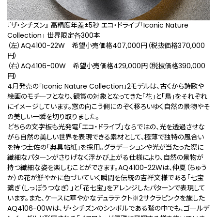
『ザ・シチズン』 高精度年差±5秒 エコ・ドライブ「Iconic Nature
Collection」 世界限定各300本
（左）AQ4100-22W 希望小売価格407,000円（税抜価格370,000
円）
（右）AQ4106-00W 希望小売価格429,000円（税抜価格390,000
円）
4月発売の「Iconic Nature Collection」2モデルは、古くから詩歌や
絵画のモチーフとなり、観賞の対象となってきた「花」と「鳥」をそれぞれ
にイメージしています。窓の向こう側にのぞく移ろいゆく自然の景物やそ
の美しい一瞬を切り取りました。
どちらの文字板も光発電「エコ・ドライブ」ならではの、光を透過させな
がら自然の美しい世界を表現できる素材として、極薄で独特の風合い
を持つ土佐の「典具帖紙」を採用。グラデーションや光が当たった際に
繊細なパターンがさりげなく浮かび上がる仕様により、自然の景物が
持つ繊細な姿を楽しむことができます。AQ4100-22Wは、仲夏（ちゅう
か）の花が鮮やかに色づいていく瞬間を伝統の吉祥文様である「七宝
繋ぎ（しっぽうつなぎ）」と「花七宝」をアレンジしたパターンで表現して
います。また、ケースに華やかなデュラテクト
※2
サクラピンクを施した
AQ4106-00Wは、ザ・シチズンのシンボルである鷲の中でも、ゴールデ