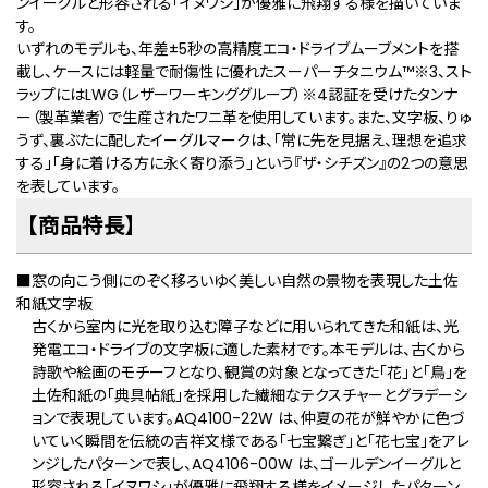
ンイーグルと形容される「イヌワシ」が優雅に飛翔する様を描いていま
す。
いずれのモデルも、年差±5秒の高精度エコ・ドライブムーブメントを搭
載し、ケースには軽量で耐傷性に優れたスーパーチタニウム™
※3
、スト
ラップにはLWG（レザーワーキンググループ）
※4
認証を受けたタンナ
ー（製革業者）で生産されたワニ革を使用しています。また、⽂字板、りゅ
うず、裏ぶたに配したイーグルマークは、「常に先を⾒据え、理想を追求
する」「⾝に着ける⽅に永く寄り添う」という『ザ・シチズン』の2つの意思
を表しています。
【商品特長】
■窓の向こう側にのぞく移ろいゆく美しい自然の景物を表現した土佐
和紙文字板
古くから室内に光を取り込む障子などに用いられてきた和紙は、光
発電エコ・ドライブの文字板に適した素材です。本モデルは、古くから
詩歌や絵画のモチーフとなり、観賞の対象となってきた「花」と「鳥」を
土佐和紙の「典具帖紙」を採用した繊細なテクスチャーとグラデーシ
ョンで表現しています。AQ4100-22W は、仲夏の花が鮮やかに色づ
いていく瞬間を伝統の吉祥文様である「七宝繋ぎ」と「花七宝」をアレ
ンジしたパターンで表し、AQ4106-00W は、ゴールデンイーグルと
形容される「イヌワシ」が優雅に飛翔する様をイメージしたパターン