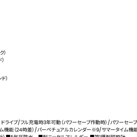
ク）
ド）
ド）
電エコ･ドライブ/フル充電時3年可動（パワーセーブ作動時）/パワーセー
ム機能（24時差）/パーペチュアルカレンダー
※9
/サマータイム機