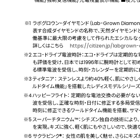
機能/強制受信機能/充電残量表示機能 ■夜光（
ラボグロウン・ダイヤモンド（Lab-Grown Diam
表す合成ダイヤモンドの名称で、天然ダイヤモンドと
働基準に最大限の考慮をして作られたエシカルなダ
詳しくはこちら
https://citizen.jp/labgrown-
エコ･ドライブ電波時計：エコ・ドライブは定期的
も評価を受け、日本では1996年に腕時計として
る標準電波を受信し、時刻・カレンダーを定期的に
ティタニア： ステンレスより約40%軽く、肌にやさ
ルドタイム機能」を搭載したレディスモデルシリーズ
ハッピーフライト： 定期的な電池交換の必要がない
波を受信し、正確な時刻・日付に修正する多局受信
時刻に修正できるワールドタイム機能を搭載、サマ
スーパーチタニウム™：シチズン独自の技術により
を実現。キズに強く、軽く肌にもやさしいので、快適
サクラピンク®： 女性の肌を美しく魅せ、さらにキ