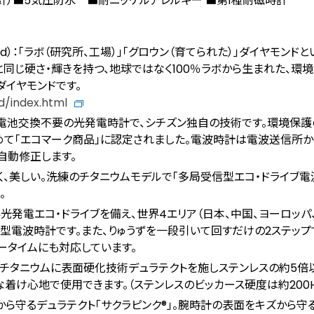
針）■5気圧防水 ■耐ニッケルアレルギー ■第1種耐磁時計
ond）：「ラボ（研究所、工場）」「グロウン（育てられた）」ダイヤモンド
同じ硬さ・輝きを持つ、地球ではなく100％ラボから生まれた、環境
イヤモンドです。
d/index.html
な電池交換不要の光発電時計で、シチズン独自の技術です。環境保護
初めて「エコマーク商品」に認定されました。電波時計は電波送信所
自動修正します。
しく、美しい。洗練のチタニウムモデルで「多局受信型エコ・ドライブ
。
光発電エコ・ドライブを備え、世界4エリア（日本、中国、ヨーロッパ
型電波時計です。また、りゅうずを一段引いて回すだけの2ステップ
ータイムにも対応しています。
、チタニウムに表面硬化技術デュラテクトを施しステンレスの約5倍
な着け心地で使用できます。（ステンレスのビッカース硬度は約200H
ズから守るデュラテクト「サクラピンク®」。腕時計の表面をキズから守