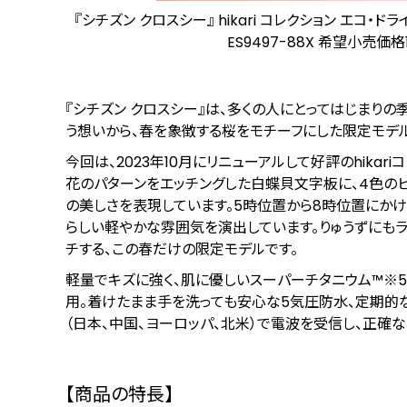
『シチズン クロスシー』 hikari コレクション エコ
ES9497-88X 希望⼩売価格
『シチズン クロスシー』は、多くの人にとってはじまり
う想いから、春を象徴する桜をモチーフにした限定モデ
今回は、2023年10月にリニューアルして好評のhikar
花のパターンをエッチングした白蝶貝文字板に、4色の
の美しさを表現しています。5時位置から8時位置にかけ
らしい軽やかな雰囲気を演出しています。りゅうずにもラ
チする、この春だけの限定モデルです。
軽量でキズに強く、肌に優しいスーパーチタニウム™
※5
⽤。着けたまま手を洗っても安心な5気圧防水、定期的
（⽇本、中国、ヨーロッパ、北⽶）で電波を受信し、正
【商品の特長】