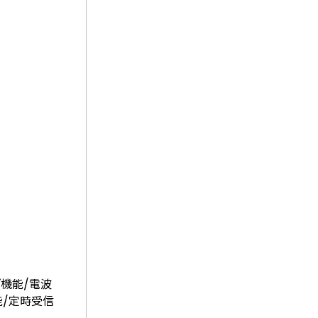
ブ機能/電波
能/定時受信