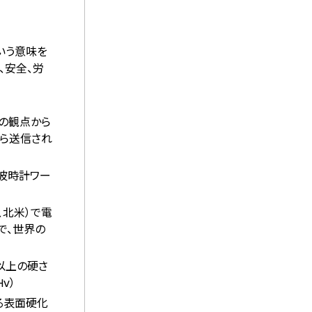
という意味を
、安全、労
の観点から
から送信され
電波時計ワー
、北米）で電
で、世界の
以上の硬さ
v）
る表面硬化