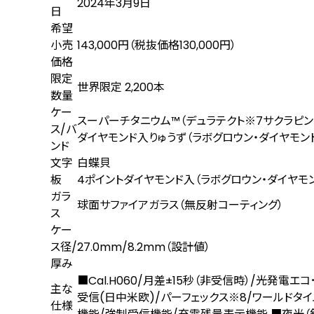
2024年3月9日
日
希望
小売
143,000円（税抜価格130,000円）
価格
限定
世界限定 2,200本
数量
ケー
スーパーチタニウム™（デュラテクト
※7
サクラピン
ス/バ
ダイヤモンド入りゅうず（ラボグロウン・ダイヤモン
ンド
文字
白蝶貝
板
4ポイントダイヤモンド入（ラボグロウン・ダイヤモン
ガラ
球面サファイアガラス（無反射コーティング）
ス
ケー
ス径/
27.0mm/8.2mm（設計値）
厚み
■Cal.H060/月差±15秒（非受信時）/光発
主な
受信(日中米欧)/パーフェックス
※8
/ワールドタイ
仕様