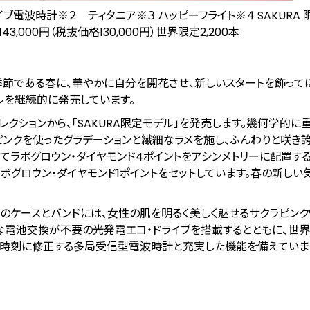
・ドライブ電波時計※２ ティタニア※３ ハッピーフライト※４ SAKURA
143,000円（税抜価格130,000円）世界限定2,200本
の季節である春に、華やかに自分を開花させ、新しいスタートを飾って
ルを継続的に発売しています。
iコレクションから、「SAKURA限定モデル」を発売します。幾何学的に
ピンクを使ったグラデーションと繊細なラメを施し、ふんわりと咲き
てラボグロウン・ダイヤモンド4ポイントをアシンメトリーに配置する
ボグロウン・ダイヤモンド1ポイントをセットしています。春の新しい
のケースとバンドには、⼥性の肌を明るく美しく魅せるサクラピンク
な電池交換が不要の光発電エコ・ドライブを搭載するとともに、世界
確な時刻に修正する多局受信型電波時計と充実した機能を備えていま