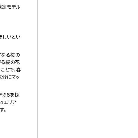
 限定モデル
ほしいとい
重なる桜の
誇る桜の花
ことで、春
気分にマッ
®
※6
を採
4エリア
す。