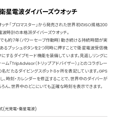
S衛星電波ダイバーズウオッチ
ッチ「プロマスター」から発売された世界初のISO規格200
電波時計の本格派ダイバーズウオッチ。
でも約7年（パワーセーブ作動時）動き続ける持続時間が実
にあるプッシュボタンを2つ同時に押すことで衛星電波受信機
フにするダイブモード機能を装備しています。見返しリングに
『TripAdvisor（トリップアドバイザー）』とのコラボレー
の名だたるダイビングスポット８ヶ所を表記しています。GPS
し、時刻・カレンダーを修正することで、世界中のダイバーが
ちろん、世界中のどこにいても正確な時刻を表示できます。
式(光発電・衛星電波)