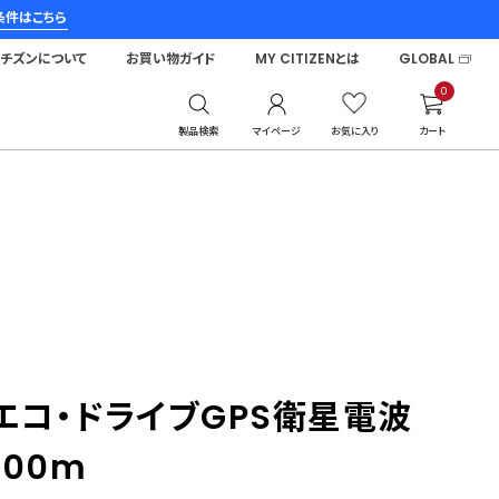
条件はこちら
シチズンについて
お買い物ガイド
MY CITIZENとは
GLOBAL
0
製品検索
マイページ
お気に入り
カート
エコ・ドライブGPS衛星電波
00m