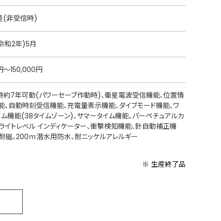
差(非受信時)
(令和2年)5月
0円～150,000円
時約7年可動(パワーセーブ作動時)、衛星電波受信機能、位置情
能、自動時刻受信機能、充電量表示機能、ダイブモード機能、ワ
イム機能(38タイムゾーン)、サマータイム機能、パーペチュアルカ
、ライトレベル インディケーター、衝撃検知機能、針自動補正機
1種耐磁、200ｍ潜水用防水、耐ニッケルアレルギー
※ 生産終了品