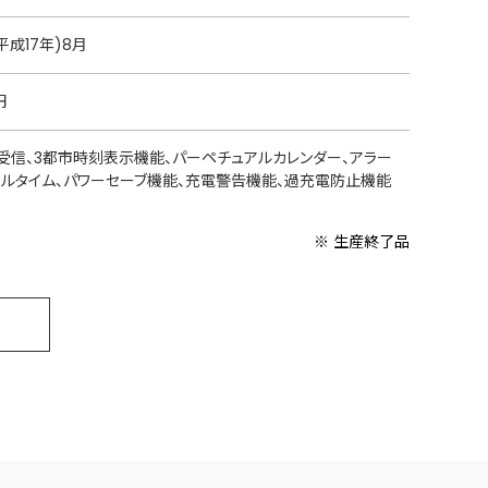
平成17年)8月
円
受信、3都市時刻表示機能、パーペチュアルカレンダー、アラー
カルタイム、パワーセーブ機能、充電警告機能、過充電防止機能
※ 生産終了品