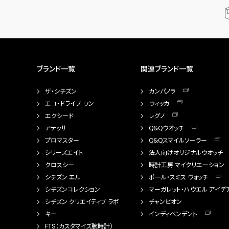
ブランド一覧
関連ブランド一覧
ザ・シチズン
カンパノラ
エコ・ドライブ ワン
ウィッカ
エクシード
レグノ
アテッサ
Q&Qウオッチ
プロマスター
Q&Qスマイルソーラー
シリーズエイト
法人向けオリジナルウオッチ
クロスシー
時計工房 マイクリエーション
シチズン エル
ポール・スミス ウォッチ
シチズンコレクション
マーガレット・ハウエル アイデ
シチズン クリエイティブ ラボ
チャンピオン
キー
インディペンデント
FTS（カスタマイズ腕時計）