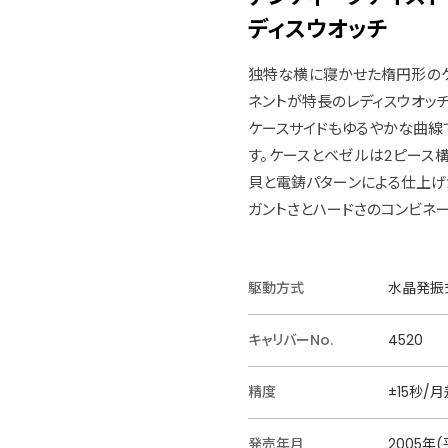
ディスウオッチ
独特な横に寝かせた楕円形のケ
ネントが特長のレディスウオッチ
ケースサイドもゆるやかな曲線
す。ケースとベゼルは2ピース
貝と電鋳パターンによる仕上げ
ガントさとハードさのコンビネ
駆動方式
水晶発振式
キャリバーNo.
4520
精度
±15秒/月
発売年月
2005年(