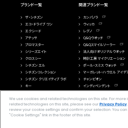
ブランド一覧
関連ブランド一覧
ザ・シチズン
カンパノラ
エコ・ドライブ ワン
ウィッカ
エクシード
レグノ
アテッサ
Q&Qウオッチ
プロマスター
Q&Qスマイルソーラー
シリーズエイト
法人向けオリジナルウオッチ
クロスシー
時計工房 マイクリエーション
シチズン エル
ポール・スミス ウォッチ
シチズンコレクション
マーガレット・ハウエル アイデ
シチズン クリエイティブ ラボ
チャンピオン
キー
インディペンデント
FTS（カスタマイズ腕時計）
We use cookies and related technologies on this site. For mor
related technologies on this site, please see our
Privacy Policy
review your cookie settings and confirm your selection. You ca
"Cookie Settings" link in the footer of this site.