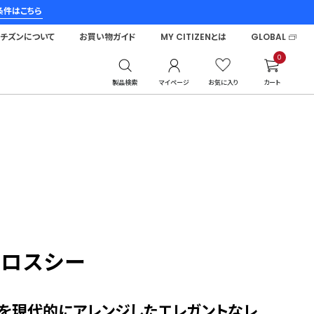
条件はこちら
シチズンについて
お買い物ガイド
MY CITIZENとは
GLOBAL
0
製品検索
マイページ
お気に入り
カート
クロスシー
トを現代的にアレンジしたエレガントなレ