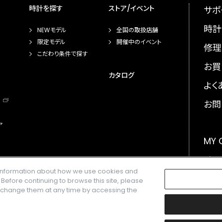
時計を探す
ストア/イベント
サポ
時計
NEWモデル
全国の取扱店舗
限定モデル
開催中のイベント
修理
こだわり条件で探す
お買
カタログ
よく
お問
ア
MY
メー
e information about how we use cookies and
GLO
. Before continuing to browse this site, please
n change them at any time by accessing the