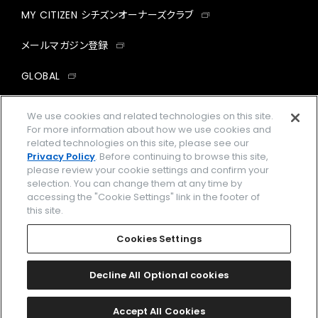
MY CITIZEN シチズンオーナーズクラブ
メールマガジン登録
GLOBAL
facebook
instagram
twitter
yout
We use cookies and related technologies on this site.
For more information about how we use cookies and
related technologies on this site, please see our
Privacy Policy
. Before continuing to browse this site,
please review your cookie settings and confirm your
企業情報
ご利用規約
selection. You can change them at any time by
accessing the "Cookie Settings" link in the footer of
プライバシーポリシー
Cookies Settings
this site.
特定商取引法に基づく表示
Cookies Settings
Amazon PayはAmazon.com, Inc.またはその関連会社の商標です。
楽天ペイは楽天株式会社の登録商標です。
Decline All Optional cookies
©
2026 CITIZEN WATCH CO., LTD.
Accept All Cookies