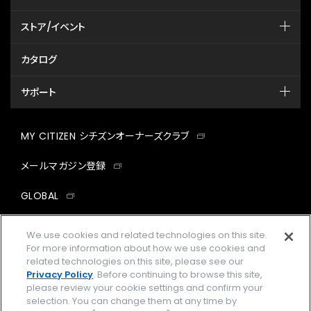
ストア/イベント
カタログ
サポート
MY CITIZEN シチズンオーナーズクラブ
メールマガジン登録
GLOBAL
facebook
instagram
twitter
yout
We use cookies and related technologies on this site.
For more information about how we use cookies and
related technologies on this site, please see our
Privacy Policy
. Before continuing to browse this site,
please review your cookie settings and confirm your
企業情報
ご利用規約
selection. You can change them at any time by