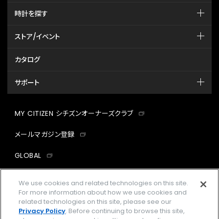
時計を探す
ストア/イベント
カタログ
サポート
MY CITIZEN シチズンオーナーズクラブ
メールマガジン登録
GLOBAL
facebook
instagram
twitter
yout
We use cookies and related technologies on this site.
For more information about how we use cookies and
related technologies on this site, please see our
Privacy Policy
. Before continuing to browse this site,