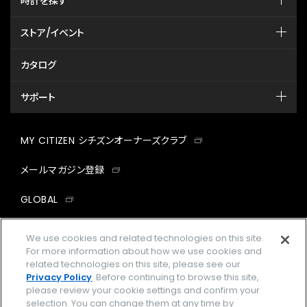
時計を探す
ストア/イベント
カタログ
サポート
MY CITIZEN シチズンオーナーズクラブ
メールマガジン登録
GLOBAL
facebook
instagram
twitter
yout
We use cookies and related technologies on this site.
For more information about how we use cookies and
related technologies on this site, please see our
Privacy Policy
. Before continuing to browse this site,
please review your cookie settings and confirm your
企業情報
ご利用規約
selection. You can change them at any time by