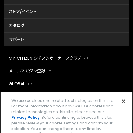
ストア/イベント
カタログ
サポート
MY CITIZEN シチズンオーナーズクラブ
メールマガジン登録
GLOBAL
facebook
instagram
twitter
yout
We use cookies and related technologies on this site.
For more information about how we use cookies and
related technologies on this site, please see our
Privacy Policy
. Before continuing to browse this site,
please review your cookie settings and confirm your
企業情報
ご利用規約
selection. You can change them at any time by