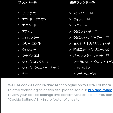
ブランド一覧
関連ブランド一覧
ザ・シチズン
カンパノラ
エコ・ドライブ ワン
ウィッカ
エクシード
レグノ
アテッサ
Q&Qウオッチ
プロマスター
Q&Qスマイルソーラー
シリーズエイト
法人向けオリジナルウオッチ
クロスシー
時計工房 マイクリエーション
シチズン エル
ポール・スミス ウォッチ
シチズンコレクション
マーガレット・ハウエル アイデ
シチズン クリエイティブ ラボ
チャンピオン
キー
インディペンデント
FTS（カスタマイズ腕時計）
We use cookies and related technologies on this site. For mor
related technologies on this site, please see our
Privacy Policy
review your cookie settings and confirm your selection. You ca
"Cookie Settings" link in the footer of this site.