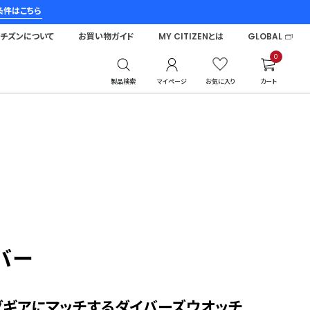
条件はこちら
シチズンについて
お買い物ガイド
MY CITIZENとは
GLOBAL
0
製品検索
マイページ
お気に入り
カート
バー
グギアにマッチするダイバーズウオッチ