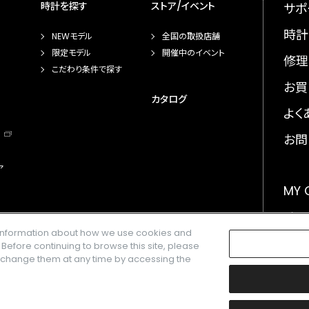
時計を探す
ストア/イベント
サポ
時計
NEWモデル
全国の取扱店舗
限定モデル
開催中のイベント
修理
こだわり条件で探す
お買
カタログ
よく
お問
ア
MY
メー
e information about how we use cookies and
GLO
. Before continuing to browse this site, please
n change them at any time by accessing the