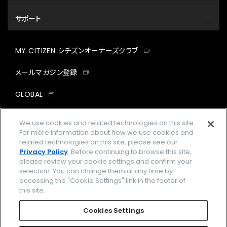
サポート
MY CITIZEN シチズンオーナーズクラブ
メールマガジン登録
GLOBAL
facebook
instagram
twitter
yout
We use cookies and related technologies on this site.
For more information about how we use cookies and
related technologies on this site, please see our
Privacy Policy
. Before continuing to browse this site,
please review your cookie settings and confirm your
企業情報
ご利用規約
selection. You can change them at any time by
accessing the "Cookie Settings" link in the footer of
プライバシーポリシー
Cookies Settings
this site.
特定商取引法に基づく表示
Cookies Settings
Amazon PayはAmazon.com, Inc.またはその関連会社の商標です。