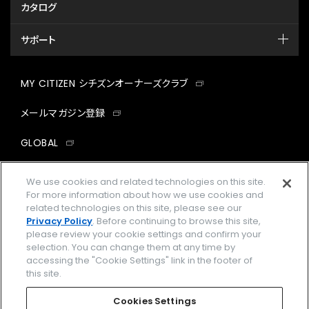
カタログ
サポート
MY CITIZEN シチズンオーナーズクラブ
メールマガジン登録
GLOBAL
facebook
instagram
twitter
yout
We use cookies and related technologies on this site.
For more information about how we use cookies and
related technologies on this site, please see our
Privacy Policy
. Before continuing to browse this site,
please review your cookie settings and confirm your
企業情報
ご利用規約
selection. You can change them at any time by
accessing the "Cookie Settings" link in the footer of
プライバシーポリシー
Cookies Settings
this site.
特定商取引法に基づく表示
Cookies Settings