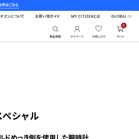
条件はこちら
シチズンについて
お買い物ガイド
MY CITIZENとは
GLOBAL
0
製品検索
マイページ
お気に入り
カート
スペシャル
ルドめっき側を使用した腕時計