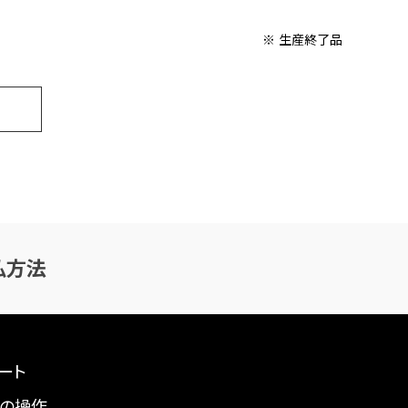
※ 生産終了品
払方法
ート
の操作