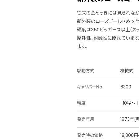
従来の金めっきには見られな
新外装のローズゴールドめっき
硬度は350ビッガース以上(ス
摩耗性、耐蝕性に優れています
ます。
駆動方式
機械式
キャリバーNo.
6300
精度
−10秒〜
発売年月
1973年(
発売時の価格
18,000