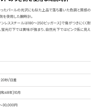
かったパールの光沢にも似た上品で落ち着いた色調と質感の
側を使用した腕時計。
テンレススチールは180〜250ビッガース)で傷がつきにくく耐
。蛍光灯下では黄味が強まり、自然光下ではピンク系に見え
＋20秒/日差
昭和48年)10月
円〜30,000円