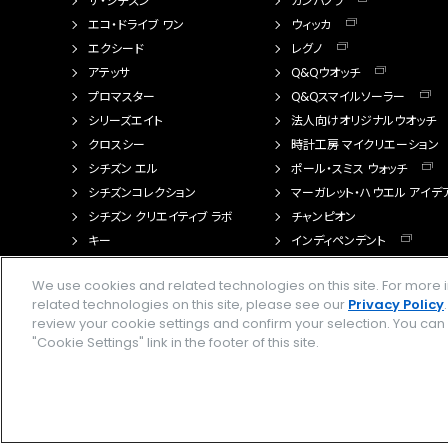
ザ・シチズン
カンパノラ
エコ・ドライブ ワン
ウィッカ
エクシード
レグノ
アテッサ
Q&Qウオッチ
プロマスター
Q&Qスマイルソーラー
シリーズエイト
法人向けオリジナルウオッチ
クロスシー
時計工房 マイクリエーション
シチズン エル
ポール・スミス ウォッチ
シチズンコレクション
マーガレット・ハウエル アイデ
シチズン クリエイティブ ラボ
チャンピオン
キー
インディペンデント
FTS（カスタマイズ腕時計）
We use cookies and related technologies on this site. For mor
related technologies on this site, please see our
Privacy Policy
review your cookie settings and confirm your selection. You ca
"Cookie Settings" link in the footer of this site.
Amazon PayはAmazon.com, Inc.またはその関連会社の商標です。楽天ペイは