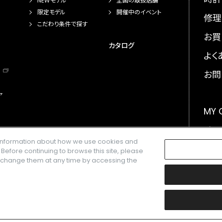
NEWモデル
全国の取扱店舗
限定モデル
開催中のイベント
修理
こだわり条件で探す
お買
カタログ
よく
お問
ア
MY
メー
e information about how we use cookies and
GLO
. Before continuing to browse this site, please
n change them at any time by accessing the
楽天株式会社の登録商標です。