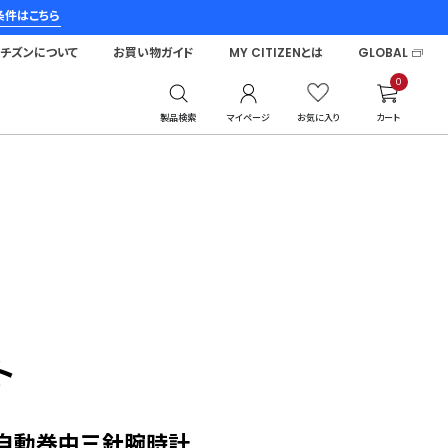
条件はこちら
シチズンについて
お買い物ガイド
MY CITIZENとは
GLOBAL
0
製品検索
マイページ
お気に入り
カート
ト
自動巻中三針腕時計