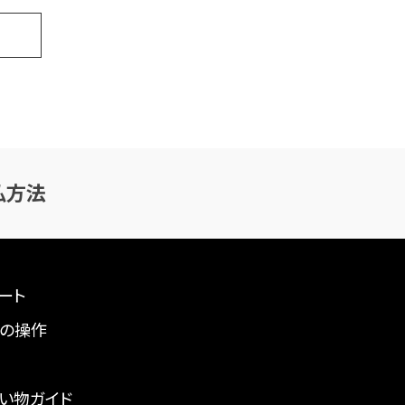
払方法
ート
の操作
い物ガイド