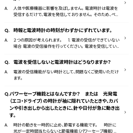
人体や医療機器に影響を及ぼしません。 電波時計は電波を
受信するだけで、電波を発信しておりません。 そのため、ペー
スメーカーを始めとする医療用機器をご使用の方でも、通常
の時計と同様に安心してお使いいただけます。
時報と電波時計の時刻がわずかにずれています。
２つの原因が考えられます。 1. 電波の受信ができていない
場合 電波の受信操作を行ってください。 電波を受信してい
ないときは、電波受信の機能がない一般的な時計と同じ精
度で時刻を表示するため、正確な時刻からずれてしまう場合
電波を受信しないと電波時計はどうなりますか？
がございます。 2. 時刻を正しく表示するための設定がず
れている場合 時刻を正しく表示するための設定（基準位置
電波の受信機能がない時計として、問題なくご使用いただけ
の設定）を行ってください。 この設定がずれてしまっている場
ます。
合、電波を受信した後も、表示する時刻がずれてしまう場合
がございます。 なお、下記の操作や仕様は製品によって異
パワーセーブ機能とはなんですか？ または 光発電
なるため、詳しくは取扱説明書をご確認ください。 ・電波
（エコ・ドライブ）の時計が袖に隠れていたときや、カバ
が受信できているかの確認方法 ・電波の受信方法 ・電波を
ンや引き出しから出したときに、針や日付が急に動き出
受信していないときの精度 ・基準位置の設定方法 取扱説明
す。
書はこちら
時計の動きを一時的に止め、節電する機能です。 時計に
光が一定時間当たらないと節電機能（パワーセーブ機能）が