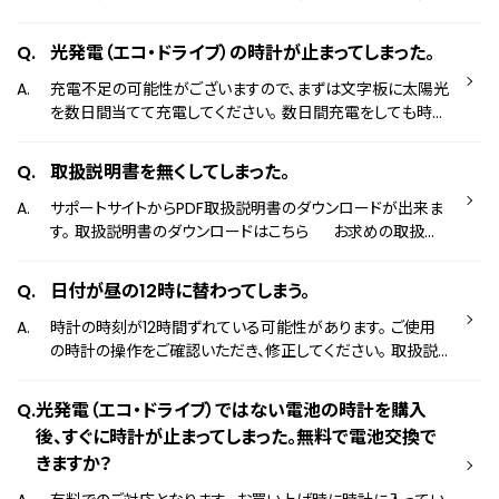
働き、時計の針や日付が止まります。 時計に光が当たると節
電機能が解除され、再び針や日付が動き出します。 そのた
光発電（エコ・ドライブ）の時計が止まってしまった。
め、時計が袖に隠れていたときや、カバンや引き出しから出し
たときに、針や日付が急に動き出すことがあります。
充電不足の可能性がございますので、まずは文字板に太陽光
を数日間当てて充電してください。 数日間充電をしても時計
が動かない場合、恐れ入りますが、下記お問い合わせ窓口へ
お問い合わせください。 お問い合わせ窓口はこちら ※冬
取扱説明書を無くしてしまった。
は長袖で時計が隠れてしまうため、太陽光が当たりにくくな
ります。日照時間も短いため、夏よりも太陽光に当てることを
サポートサイトからPDF取扱説明書のダウンロードが出来ま
心がけてください。 ※充電が完了する時間は製品によって異
す。 取扱説明書のダウンロードはこちら お求めの取扱説
なります。詳しくは取扱説明書をご確認ください。 取扱説明
明書が見つからない場合は、下記お問い合わせ窓口へお問
書はこちら
い合わせください。 お問い合わせ窓口はこちら ※シチズ
日付が昼の12時に替わってしまう。
ン時計では、すべての取扱説明書を電子化しております。 取
扱説明書電子化のお知らせ
時計の時刻が12時間ずれている可能性があります。 ご使用
の時計の操作をご確認いただき、修正してください。 取扱説
明書はこちら
光発電（エコ・ドライブ）ではない電池の時計を購入
後、すぐに時計が止まってしまった。無料で電池交換で
きますか？