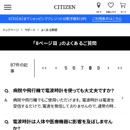
ストア
お気に入り
カート
9/30(水)までショッピングクレジット分割手数料０円
ご利用条件はこちら
トップページ
サポート
よくある質問
「8ページ目 」のよくあるご質問
87件の記
5
6
最初
7
前
8
9
事
病院や飛行機で電波時計を使っても大丈夫ですか？
病院や飛行機でもご使用いただけます。 電波時計は電波を
受信するだけで、電波を発信しておりませんので、通常の時
計と同様に安心してお使いいただけます。
電波時計は人体や医療機器に影響を及ぼしません
か？