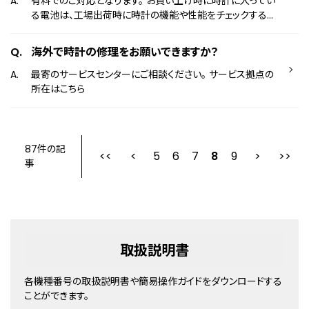
有料でのご対応となります。 お買い上げ時に時計に入ってい
る電池は、工場出荷時に時計の機能や性能をチェックする為
に組み込まれたモニター電池です。 お客様がお買い上げに
なるまでの間に電池が消耗しており、仕様の電池寿命よりも
海外で時計の修理をお願いできますか？
早く時計が止まってしまう場合がございます。
最寄のサービスセンターにご相談ください。 サービス拠点の
所在はこちら
87件の記
5
6
最初
7
前
8
9
事
取扱説明書
各機種番号の取扱説明書や簡易操作ガイドをダウンロードする
ことができます。