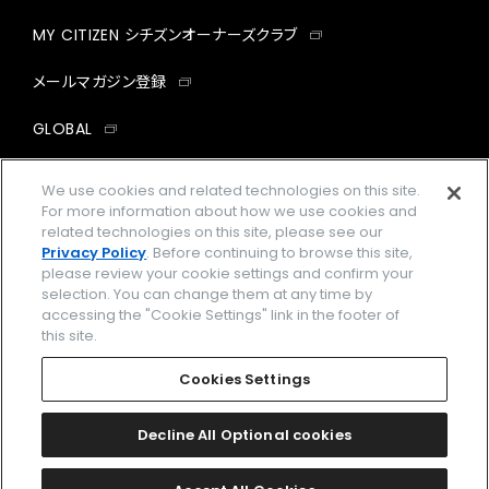
MY CITIZEN シチズンオーナーズクラブ
メールマガジン登録
GLOBAL
facebook
instagram
twitter
yout
We use cookies and related technologies on this site.
For more information about how we use cookies and
related technologies on this site, please see our
Privacy Policy
. Before continuing to browse this site,
please review your cookie settings and confirm your
企業情報
ご利用規約
selection. You can change them at any time by
accessing the "Cookie Settings" link in the footer of
プライバシーポリシー
Cookies Settings
this site.
特定商取引法に基づく表示
Cookies Settings
Amazon PayはAmazon.com, Inc.またはその関連会社の商標です。
楽天ペイは楽天株式会社の登録商標です。
Decline All Optional cookies
©
2026 CITIZEN WATCH CO., LTD.