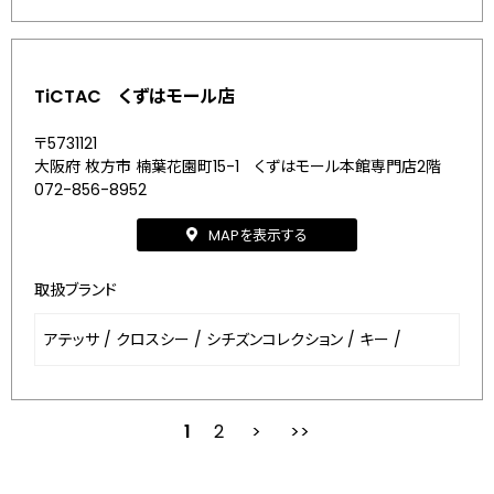
TiCTAC くずはモール店
〒5731121
大阪府 枚方市 楠葉花園町15-1 くずはモール本館専門店2階
072-856-8952
MAPを表示する
取扱ブランド
アテッサ
/
クロスシー
/
シチズンコレクション
/
キー
/
1
2
次
最後