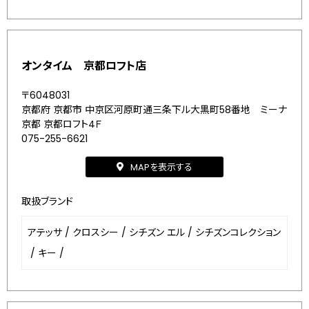
オンタイム 京都ロフト店
〒6048031
京都府 京都市 中京区河原町通三条下ル大黒町58番地 ミーナ
京都 京都ロフト4Ｆ
075-255-6621
MAPを表示する
取扱ブランド
アテッサ
/
クロスシー
/
シチズン エル
/
シチズンコレクション
/
キー
/