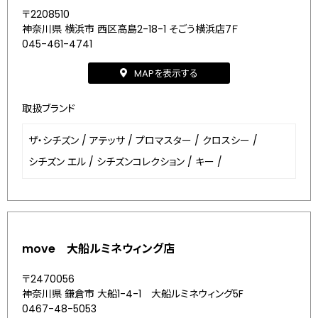
〒2208510
神奈川県 横浜市 西区高島2-18-1 そごう横浜店7Ｆ
045-461-4741
MAPを表示する
取扱ブランド
ザ・シチズン
/
アテッサ
/
プロマスター
/
クロスシー
/
シチズン エル
/
シチズンコレクション
/
キー
/
move 大船ルミネウィング店
〒2470056
神奈川県 鎌倉市 大船1-4-1 大船ルミネウィング5F
0467-48-5053