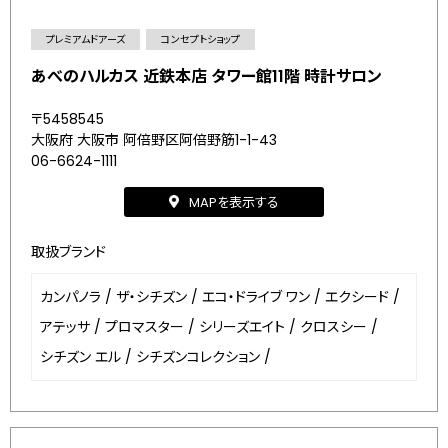
プレミアムドアーズ
コンセプトショップ
あべのハルカス 近鉄本店 タワー館11階 時計サロン
〒5458545
大阪府 大阪市 阿倍野区阿倍野筋1-1-43
06-6624-1111
MAPを表示する
取扱ブランド
カンパノラ
/
ザ・シチズン
/
エコ・ドライブ ワン
/
エクシード
/
アテッサ
/
プロマスター
/
シリーズエイト
/
クロスシー
/
シチズン エル
/
シチズンコレクション
/