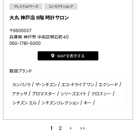
プレミアムドアーズ
コンセプトショップ
大丸 神戸店 8階 時計サロン
〒6500037
兵庫県 神戸市 中央区明石町40
050-1781-5000
MAPを表示する
取扱ブランド
カンパノラ
/
ザ・シチズン
/
エコ・ドライブ ワン
/
エクシード
/
アテッサ
/
プロマスター
/
シリーズエイト
/
クロスシー
/
シチズン エル
/
シチズンコレクション
/
キー
/
1
2
次
最後