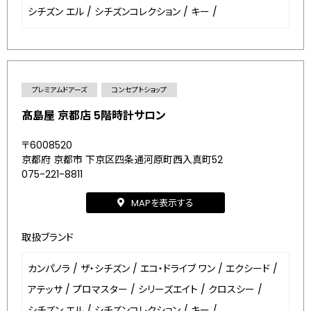
シチズン エル
/
シチズンコレクション
/
キー
/
プレミアムドアーズ
コンセプトショップ
髙島屋 京都店 5階時計サロン
〒6008520
京都府 京都市 下京区四条通河原町西入真町52
075-221-8811
MAPを表示する
取扱ブランド
カンパノラ
/
ザ・シチズン
/
エコ・ドライブ ワン
/
エクシード
/
アテッサ
/
プロマスター
/
シリーズエイト
/
クロスシー
/
シチズン エル
/
シチズンコレクション
/
キー
/