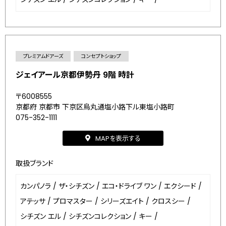
プレミアムドアーズ
コンセプトショップ
ジェイアール京都伊勢丹 9階 時計
〒6008555
京都府 京都市 下京区烏丸通塩小路下ル東塩小路町
075-352-1111
MAPを表示する
取扱ブランド
カンパノラ
/
ザ・シチズン
/
エコ・ドライブ ワン
/
エクシード
/
アテッサ
/
プロマスター
/
シリーズエイト
/
クロスシー
/
シチズン エル
/
シチズンコレクション
/
キー
/