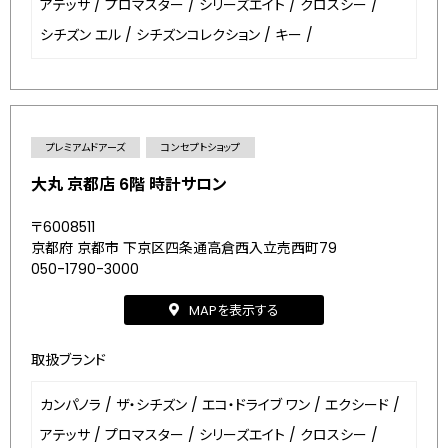
アテッサ
/
プロマスター
/
シリーズエイト
/
クロスシー
/
シチズン エル
/
シチズンコレクション
/
キー
/
プレミアムドアーズ
コンセプトショップ
大丸 京都店 6階 時計サロン
〒6008511
京都府 京都市 下京区四条通高倉西入立売西町79
050-1790-3000
MAPを表示する
取扱ブランド
カンパノラ
/
ザ・シチズン
/
エコ・ドライブ ワン
/
エクシード
/
アテッサ
/
プロマスター
/
シリーズエイト
/
クロスシー
/