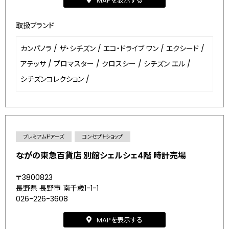
MAPを表示する
取扱ブランド
カンパノラ
/
ザ・シチズン
/
エコ・ドライブ ワン
/
エクシード
/
アテッサ
/
プロマスター
/
クロスシー
/
シチズン エル
/
シチズンコレクション
/
プレミアムドアーズ
コンセプトショップ
ながの東急百貨店 別館シェルシェ4階 時計売場
〒3800823
長野県 長野市 南千歳1-1-1
026-226-3608
MAPを表示する