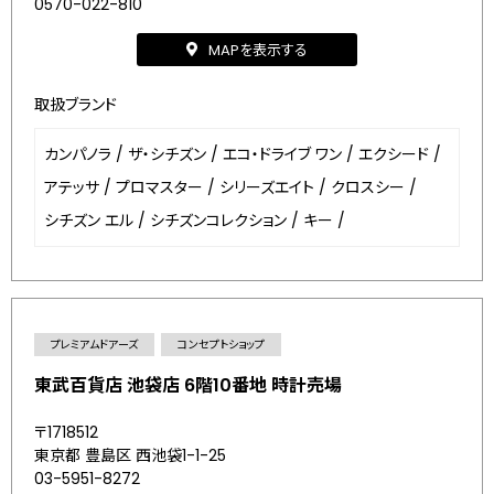
0570-022-810
MAPを表示する
取扱ブランド
カンパノラ
/
ザ・シチズン
/
エコ・ドライブ ワン
/
エクシード
/
アテッサ
/
プロマスター
/
シリーズエイト
/
クロスシー
/
シチズン エル
/
シチズンコレクション
/
キー
/
プレミアムドアーズ
コンセプトショップ
東武百貨店 池袋店 6階10番地 時計売場
〒1718512
東京都 豊島区 西池袋1-1-25
03-5951-8272