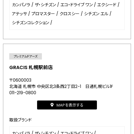
カンパノラ
/
ザ・シチズン
/
エコ・ドライブ ワン
/
エクシード
/
アテッサ
/
プロマスター
/
クロスシー
/
シチズン エル
/
シチズンコレクション
/
プレミアムドアーズ
GRACIS 札幌駅前店
〒0600003
北海道 札幌市 中央区北3条西2丁目2-1 日通札幌ビル1F
011-219-0800
MAPを表示する
取扱ブランド
カンパノラ
/
ザ・シチズン
/
エコ・ドライブ ワン
/