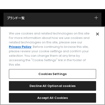
ブランド一覧
関連ブランド一覧
We use cookies and related technologies on this site.
For more information about how we use cookies and
時計を探す
related technologies on this site, please see our
Privacy Policy
. Before continuing to browse this site,
ストア/イベント
please review your cookie settings and confirm your
selection. You can change them at any time by
accessing the "Cookie Settings" link in the footer of
カタログ
this site.
サポート
Cookies Settings
Decline All Optional cookies
MY CITIZEN シチズンオーナーズクラブ
メールマガジン登録
Accept All Cookies