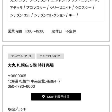
カンパノラ
/
ザ・シチズン
/
エコ・ドライブ ワン
/
エクシード
/
アテッサ
/
プロマスター
/
シリーズエイト
/
クロスシー
/
シチズン エル
/
シチズンコレクション
/
キー
/
営業時間 11:00～19:00 定休日 不定休
プレミアムドアーズ
コンセプトショップ
大丸 札幌店 ５階 時計売場
〒0600005
北海道 札幌市 中央区北5条西4-7
050-1780-6000
MAPを表示する
取扱ブランド